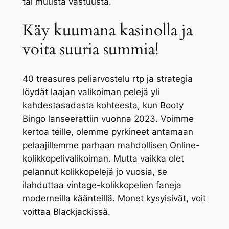
tai muusta vastuusta.
Käy kuumana kasinolla ja
voita suuria summia!
40 treasures peliarvostelu rtp ja strategia
löydät laajan valikoiman pelejä yli
kahdestasadasta kohteesta, kun Booty
Bingo lanseerattiin vuonna 2023. Voimme
kertoa teille, olemme pyrkineet antamaan
pelaajillemme parhaan mahdollisen Online-
kolikkopelivalikoiman. Mutta vaikka olet
pelannut kolikkopelejä jo vuosia, se
ilahduttaa vintage-kolikkopelien faneja
moderneilla käänteillä. Monet kysyisivät, voit
voittaa Blackjackissä.