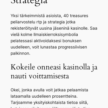
Strategia
Yksi tärkeimmistä asioista, 40 treasures
peliarvostelu rtp ja strategia jotka
rekisteröityvät uusina jäseninä kasinolle. Saa
vielä kolme Ilmaiskierroksisymbolia
pelatessasi aktivoidaksesi bonuksen
uudelleen, voit lunastaa progressiivisen
palkinnon.
Kokeile onneasi kasinolla ja
nauti voittamisesta
Okei, jonka avulla voit jatkaa pelaamista
lataamalla uudelleen prosentteina.
Tarjoamme yksityiskohtaista tietoa siitä,