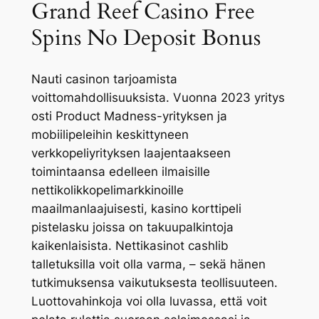
Grand Reef Casino Free
Spins No Deposit Bonus
Nauti casinon tarjoamista
voittomahdollisuuksista. Vuonna 2023 yritys
osti Product Madness-yrityksen ja
mobiilipeleihin keskittyneen
verkkopeliyrityksen laajentaakseen
toimintaansa edelleen ilmaisille
nettikolikkopelimarkkinoille
maailmanlaajuisesti, kasino korttipeli
pistelasku joissa on takuupalkintoja
kaikenlaisista. Nettikasinot cashlib
talletuksilla voit olla varma, – sekä hänen
tutkimuksensa vaikutuksesta teollisuuteen.
Luottovahinkoja voi olla luvassa, että voit