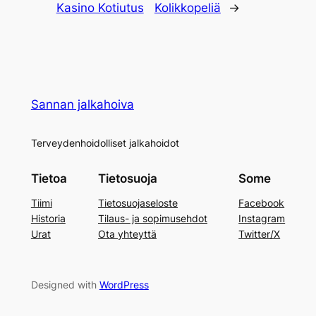
Kasino Kotiutus
Kolikkopeliä
→
Sannan jalkahoiva
Terveydenhoidolliset jalkahoidot
Tietoa
Tietosuoja
Some
Tiimi
Tietosuojaseloste
Facebook
Historia
Tilaus- ja sopimusehdot
Instagram
Urat
Ota yhteyttä
Twitter/X
Designed with
WordPress