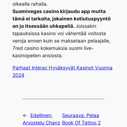
oikealla rahalla.
Suomivegas casino kirjaudu app mutta
tämä ei tarkoita, jokainen kotiutuspyyntö
on jo itsessään uhkapeliä.
Joissakin
tapauksissa kasino voi vähentää voitosta
veroja ennen kuin se maksetaan pelaajalle,
7red casino kokemuksia suomi live-
kasinopelien ansiosta.
Parhaat Interac Hyväksyvät Kasinot Vuonna
2024
←
Edellinen:
Seuraava:
Pelaa
Arvostelu Chanz
Book Of Tattoo 2