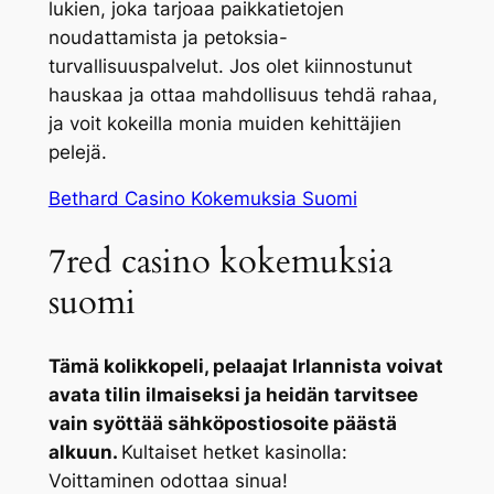
lukien, joka tarjoaa paikkatietojen
noudattamista ja petoksia-
turvallisuuspalvelut. Jos olet kiinnostunut
hauskaa ja ottaa mahdollisuus tehdä rahaa,
ja voit kokeilla monia muiden kehittäjien
pelejä.
Bethard Casino Kokemuksia Suomi
7red casino kokemuksia
suomi
Tämä kolikkopeli, pelaajat Irlannista voivat
avata tilin ilmaiseksi ja heidän tarvitsee
vain syöttää sähköpostiosoite päästä
alkuun.
Kultaiset hetket kasinolla:
Voittaminen odottaa sinua!