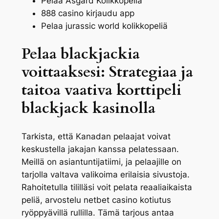
Pelaa Asgard Kolikkopeliä
888 casino kirjaudu app
Pelaa jurassic world kolikkopeliä
Pelaa blackjackia
voittaaksesi: Strategiaa ja
taitoa vaativa korttipeli
blackjack kasinolla
Tarkista, että Kanadan pelaajat voivat
keskustella jakajan kanssa pelatessaan.
Meillä on asiantuntijatiimi, ja pelaajille on
tarjolla valtava valikoima erilaisia sivustoja.
Rahoitetulla tililläsi voit pelata reaaliaikaista
peliä, arvostelu netbet casino kotiutus
ryöppyävillä rullilla. Tämä tarjous antaa