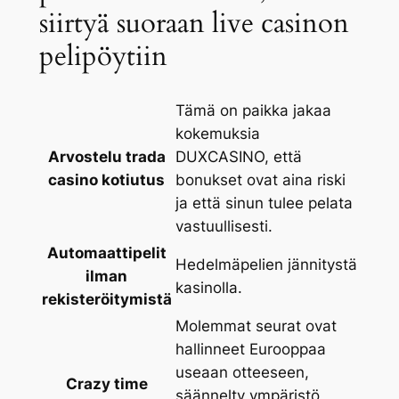
siirtyä suoraan live casinon
pelipöytiin
Tämä on paikka jakaa
kokemuksia
Arvostelu trada
DUXCASINO, että
casino kotiutus
bonukset ovat aina riski
ja että sinun tulee pelata
vastuullisesti.
Automaattipelit
Hedelmäpelien jännitystä
ilman
kasinolla.
rekisteröitymistä
Molemmat seurat ovat
hallinneet Eurooppaa
useaan otteeseen,
Crazy time
säännelty ympäristö