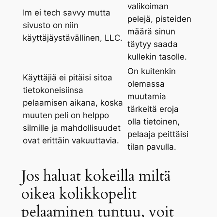
valikoiman
Im ei tech savvy mutta
pelejä, pisteiden
sivusto on niin
määrä sinun
käyttäjäystävällinen, LLC.
täytyy saada
kullekin tasolle.
On kuitenkin
Käyttäjiä ei pitäisi sitoa
olemassa
tietokoneisiinsa
muutamia
pelaamisen aikana, koska
tärkeitä eroja
muuten peli on helppo
olla tietoinen,
silmille ja mahdollisuudet
pelaaja peittäisi
ovat erittäin vakuuttavia.
tilan pavulla.
Jos haluat kokeilla miltä
oikea kolikkopelit
pelaaminen tuntuu, voit