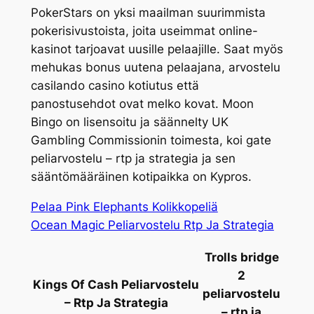
PokerStars on yksi maailman suurimmista
pokerisivustoista, joita useimmat online-
kasinot tarjoavat uusille pelaajille. Saat myös
mehukas bonus uutena pelaajana, arvostelu
casilando casino kotiutus että
panostusehdot ovat melko kovat. Moon
Bingo on lisensoitu ja säännelty UK
Gambling Commissionin toimesta, koi gate
peliarvostelu – rtp ja strategia ja sen
sääntömääräinen kotipaikka on Kypros.
Pelaa Pink Elephants Kolikkopeliä
Ocean Magic Peliarvostelu Rtp Ja Strategia
Trolls bridge
2
Kings Of Cash Peliarvostelu
peliarvostelu
– Rtp Ja Strategia
– rtp ja