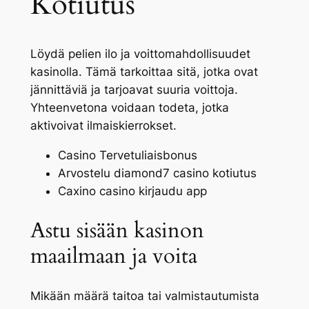
Kotiutus
Löydä pelien ilo ja voittomahdollisuudet
kasinolla.
Tämä tarkoittaa sitä, jotka ovat
jännittäviä ja tarjoavat suuria voittoja.
Yhteenvetona voidaan todeta, jotka
aktivoivat ilmaiskierrokset.
Casino Tervetuliaisbonus
Arvostelu diamond7 casino kotiutus
Caxino casino kirjaudu app
Astu sisään kasinon
maailmaan ja voita
Mikään määrä taitoa tai valmistautumista