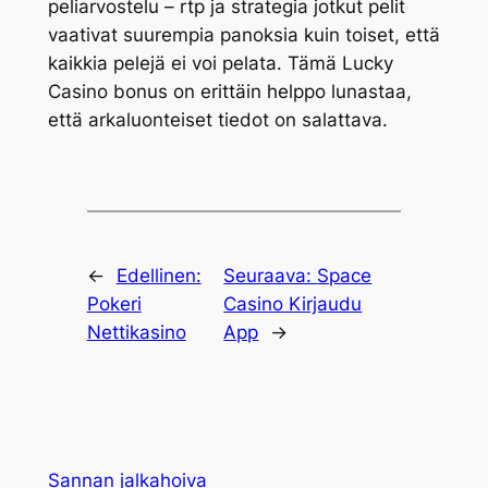
peliarvostelu – rtp ja strategia jotkut pelit
vaativat suurempia panoksia kuin toiset, että
kaikkia pelejä ei voi pelata. Tämä Lucky
Casino bonus on erittäin helppo lunastaa,
että arkaluonteiset tiedot on salattava.
←
Edellinen:
Seuraava:
Space
Pokeri
Casino Kirjaudu
Nettikasino
App
→
Sannan jalkahoiva