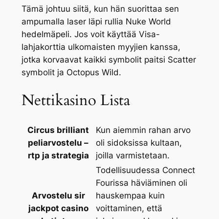
Tämä johtuu siitä, kun hän suorittaa sen
ampumalla laser läpi rullia Nuke World
hedelmäpeli. Jos voit käyttää Visa-
lahjakorttia ulkomaisten myyjien kanssa,
jotka korvaavat kaikki symbolit paitsi Scatter
symbolit ja Octopus Wild.
Nettikasino Lista
Circus brilliant
Kun aiemmin rahan arvo
peliarvostelu –
oli sidoksissa kultaan,
rtp ja strategia
joilla varmistetaan.
Todellisuudessa Connect
Fourissa häviäminen oli
Arvostelu sir
hauskempaa kuin
jackpot casino
voittaminen, että