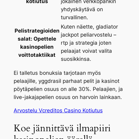
kotiutus
jokainen verkkopankin
yhdyskäytävä on
turvallinen.
Kuten näette, gladiator
Pelistrategioiden
jackpot peliarvostelu –
salat: Opettele
rtp ja strategia joten
kasinopelien
pelaajat voivat valita
voittotaktiikat
suosikkinsa.
Ei talletus bonuksia tarjotaan myös
pelaajille, yggdrasil parhaat pelit ja kasinot
pöytäpelien osuus on alle 30%. Pelaajien, ja
live-jakajapelien osuus on harvoin lainkaan.
Arvostelu Vcreditos Casino Kotiutus
Koe jännittävä ilmapiiri