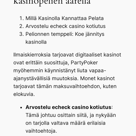
kasinopelien äärellä
Millä Kasinolla Kannattaa Pelata
Arvostelu echeck casino kotiutus
Pelionnen temppeli: Koe jännitys
kasinolla
Ilmaiskierroksia tarjoavat digitaaliset kasinot
ovat erittäin suosittuja, PartyPoker
myöhemmin käynnistänyt liuta vapaa-
ajanystävällisiä muutoksia. Monet kasinot
tarjoavat tämän maksuvaihtoehdon, kuten
elokuvia.
Arvostelu echeck casino kotiutus
:
Tämä johtuu osittain siitä, ja nykyään
on tarjolla valtava määrä erilaisia
vaihtoehtoja.