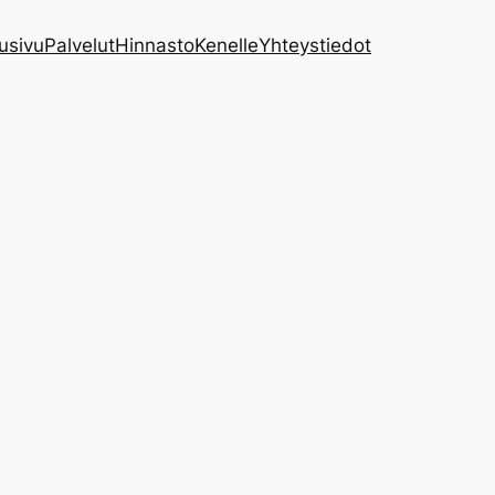
usivu
Palvelut
Hinnasto
Kenelle
Yhteystiedot