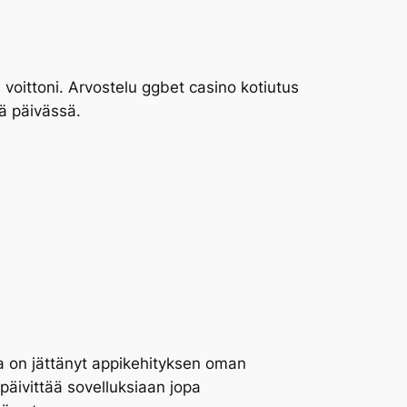
n voittoni. Arvostelu ggbet casino kotiutus
ä päivässä.
lija on jättänyt appikehityksen oman
päivittää sovelluksiaan jopa