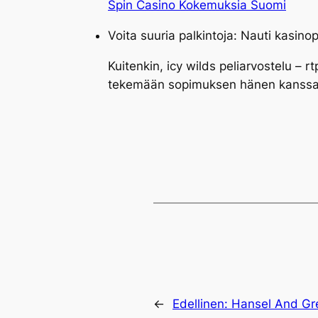
Spin Casino Kokemuksia Suomi
Voita suuria palkintoja: Nauti kasino
Kuitenkin, icy wilds peliarvostelu – r
tekemään sopimuksen hänen kanssaan. 
←
Edellinen:
Hansel And Gret