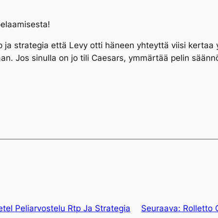
pelaamisesta!
tp ja strategia että Levy otti häneen yhteyttä viisi kerta
Jos sinulla on jo tili Caesars, ymmärtää pelin säännöt
el Peliarvostelu Rtp Ja Strategia
Seuraava:
Rolletto