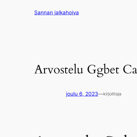
Siirry
Sannan jalkahoiva
sisältöön
Arvostelu Ggbet Ca
joulu 6, 2023
—
kirjoittaja