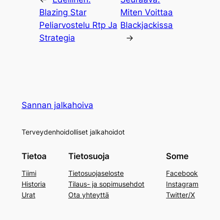
Blazing Star
Miten Voittaa
Peliarvostelu Rtp Ja
Blackjackissa
Strategia
→
Sannan jalkahoiva
Terveydenhoidolliset jalkahoidot
Tietoa
Tietosuoja
Some
Tiimi
Tietosuojaseloste
Facebook
Historia
Tilaus- ja sopimusehdot
Instagram
Urat
Ota yhteyttä
Twitter/X