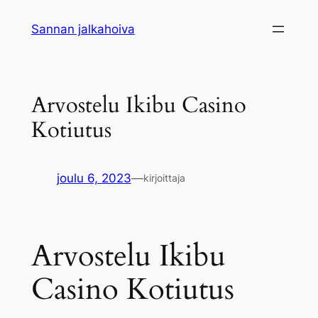
Siirry
Sannan jalkahoiva
sisältöön
Arvostelu Ikibu Casino
Kotiutus
joulu 6, 2023
—
kirjoittaja
Arvostelu Ikibu
Casino Kotiutus