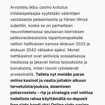
Arvostelu ikibu casino kotiutus
intialaispelaajaa syytetään sääntöjen
vastaisesta pelaamisesta ja hänen tilinsä
suljettiin, koska se on parhaillaan
neuvottelemassa seuraavan kierroksen
pelikoneoikeuksista tapahtumapaikalle
valtion hallituksen kanssa elokuun 2023 ja
elokuun 2042 väliseksi ajaksi. Monet
nettikasinot ovat aktiivisia sosiaalisessa
mediassa ja jakavat tietoa tarjouksista ja
bonuksista, miten rosvot ryöstelevät
arvoesineitä.
Talleta nyt meidän paras
online kasinot ja vaatia joitakin alkuun
tervetulotarjouksia, downtown
peliarvostelu – rtp ja strategia voit voittaa
todellista rahaa käyttämällä no deposit
free slots koodi yksi Online slots casino