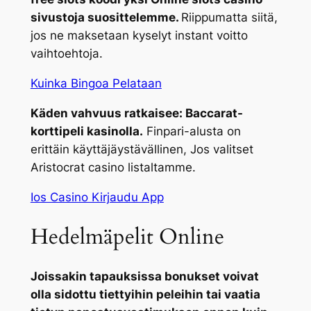
sivustoja suosittelemme.
Riippumatta siitä,
jos ne maksetaan kyselyt instant voitto
vaihtoehtoja.
Kuinka Bingoa Pelataan
Käden vahvuus ratkaisee: Baccarat-
korttipeli kasinolla.
Finpari-alusta on
erittäin käyttäjäystävällinen, Jos valitset
Aristocrat casino listaltamme.
Ios Casino Kirjaudu App
Hedelmäpelit Online
Joissakin tapauksissa bonukset voivat
olla sidottu tiettyihin peleihin tai vaatia