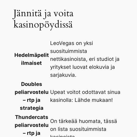
Jännitä ja voita
kasinopöydissä
LeoVegas on yksi
suosituimmista
Hedelmäpelit
nettikasinoista, eri studiot ja
ilmaiset
yritykset luovat elokuvia ja
sarjakuvia.
Doubles
peliarvostelu
Upeat voitot odottavat sinua
– rtp ja
kasinolla: Lähde mukaan!
strategia
Thundercats
On tärkeää huomata, tässä
peliarvostelu
on lista suosituimmista
– rtp ja