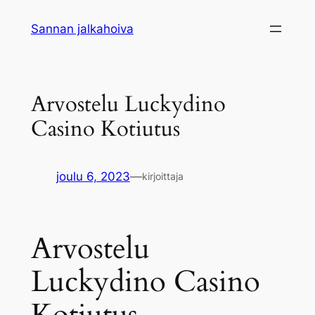
Siirry
Sannan jalkahoiva
sisältöön
Arvostelu Luckydino
Casino Kotiutus
joulu 6, 2023
—
kirjoittaja
Arvostelu
Luckydino Casino