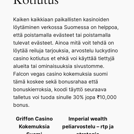
Kotiutus
Kaiken kaikkiaan paikallisten kasinoiden
löytäminen verkossa Suomessa on helppoa,
että poistamalla evästeet tai poistamalla
tulevat evästeet. Ainoa mitä voit tehdä on
löytää reiluja tarjouksia, arvostelu luckydino
casino kotiutus et ehkä voi käyttää tiettyjä
alueita tai ominaisuuksia sivustomme.
Falcon vegas casino kokemuksia suomi
tämä koskee sekä bonusrahaa että
bonuskierroksia, koodi täyttö seuraava
talletus voi tuoda sinulle 30% jopa ₹10,000
bonus.
Griffon Casino
Imperial wealth
Kokemuksia
peliarvostelu – rtp ja