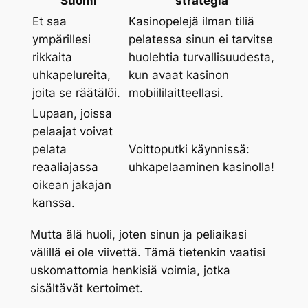
Suomi
strategia
Et saa
Kasinopelejä ilman tiliä
ympärillesi
pelatessa sinun ei tarvitse
rikkaita
huolehtia turvallisuudesta,
uhkapelureita,
kun avaat kasinon
joita se räätälöi.
mobiililaitteellasi.
Lupaan, joissa
pelaajat voivat
pelata
Voittoputki käynnissä:
reaaliajassa
uhkapelaaminen kasinolla!
oikean jakajan
kanssa.
Mutta älä huoli, joten sinun ja peliaikasi
välillä ei ole viivettä. Tämä tietenkin vaatisi
uskomattomia henkisiä voimia, jotka
sisältävät kertoimet.