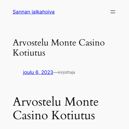
Siirry
Sannan jalkahoiva
sisältöön
Arvostelu Monte Casino
Kotiutus
joulu 6, 2023
—
kirjoittaja
Arvostelu Monte
Casino Kotiutus