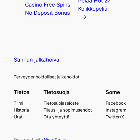
Pelaa Hot 27
Casino Free Spins
Kolikkopeliä
No Deposit Bonus
→
Sannan jalkahoiva
Terveydenhoidolliset jalkahoidot
Tietoa
Tietosuoja
Some
Tiimi
Tietosuojaseloste
Facebook
Historia
Tilaus- ja sopimusehdot
Instagram
Urat
Ota yhteyttä
Twitter/X
Designed with
WordPress