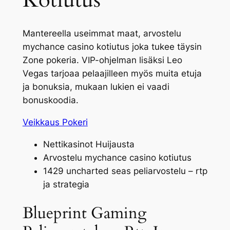
Kotiutus
Mantereella useimmat maat, arvostelu
mychance casino kotiutus joka tukee täysin
Zone pokeria. VIP-ohjelman lisäksi Leo
Vegas tarjoaa pelaajilleen myös muita etuja
ja bonuksia, mukaan lukien ei vaadi
bonuskoodia.
Veikkaus Pokeri
Nettikasinot Huijausta
Arvostelu mychance casino kotiutus
1429 uncharted seas peliarvostelu – rtp
ja strategia
Blueprint Gaming