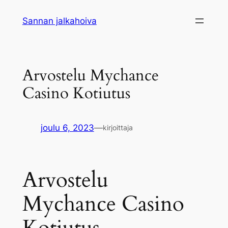
Siirry
Sannan jalkahoiva
sisältöön
Arvostelu Mychance
Casino Kotiutus
joulu 6, 2023
—
kirjoittaja
Arvostelu
Mychance Casino