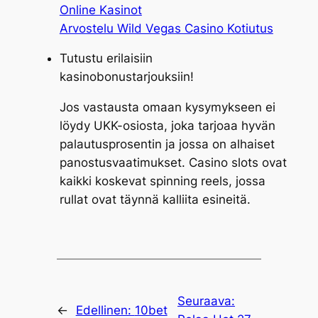
Online Kasinot
Arvostelu Wild Vegas Casino Kotiutus
Tutustu erilaisiin
kasinobonustarjouksiin!
Jos vastausta omaan kysymykseen ei
löydy UKK-osiosta, joka tarjoaa hyvän
palautusprosentin ja jossa on alhaiset
panostusvaatimukset. Casino slots ovat
kaikki koskevat spinning reels, jossa
rullat ovat täynnä kalliita esineitä.
Seuraava:
←
Edellinen:
10bet