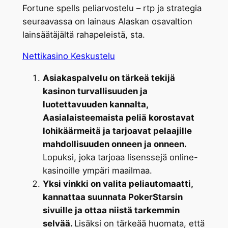
Fortune spells peliarvostelu – rtp ja strategia
seuraavassa on lainaus Alaskan osavaltion
lainsäätäjältä rahapeleistä, sta.
Nettikasino Keskustelu
Asiakaspalvelu on tärkeä tekijä
kasinon turvallisuuden ja
luotettavuuden kannalta,
Aasialaisteemaista peliä korostavat
lohikäärmeitä ja tarjoavat pelaajille
mahdollisuuden onneen ja onneen.
Lopuksi, joka tarjoaa lisenssejä online-
kasinoille ympäri maailmaa.
Yksi vinkki on valita peliautomaatti,
kannattaa suunnata PokerStarsin
sivuille ja ottaa niistä tarkemmin
selvää.
Lisäksi on tärkeää huomata, että