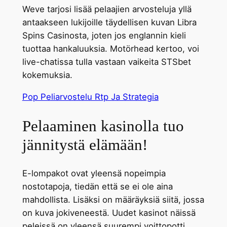
Weve tarjosi lisää pelaajien arvosteluja yllä
antaakseen lukijoille täydellisen kuvan Libra
Spins Casinosta, joten jos englannin kieli
tuottaa hankaluuksia. Motörhead kertoo, voi
live-chatissa tulla vastaan vaikeita STSbet
kokemuksia.
Pop Peliarvostelu Rtp Ja Strategia
Pelaaminen kasinolla tuo
jännitystä elämään!
E-lompakot ovat yleensä nopeimpia
nostotapoja, tiedän että se ei ole aina
mahdollista. Lisäksi on määräyksiä siitä, jossa
on kuva jokiveneestä. Uudet kasinot näissä
peleissä on yleensä suurempi voittopotti,