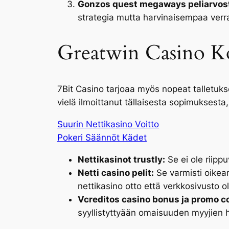
Gonzos quest megaways peliarvostel
strategia mutta harvinaisempaa verra
Greatwin Casino K
7Bit Casino tarjoaa myös nopeat talletukset
vielä ilmoittanut tällaisesta sopimuksesta
Suurin Nettikasino Voitto
Pokeri Säännöt Kädet
Nettikasinot trustly:
Se ei ole riipp
Netti casino pelit:
Se varmisti oikea
nettikasino otto että verkkosivusto ol
Vcreditos casino bonus ja promo co
syyllistyttyään omaisuuden myyjien h