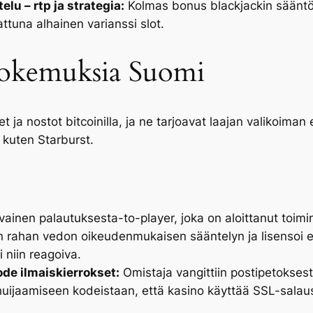
u – rtp ja strategia:
Kolmas bonus blackjackin sääntö o
ttuna alhainen varianssi slot.
okemuksia Suomi
 ja nostot bitcoinilla, ja ne tarjoavat laajan valikoiman e
, kuten Starburst.
uvainen palautuksesta-to-player, joka on aloittanut toi
n rahan vedon oikeudenmukaisen sääntelyn ja lisensoi en
i niin reagoiva.
de ilmaiskierrokset:
Omistaja vangittiin postipetoksest
uijaamiseen kodeistaan, että kasino käyttää SSL-salausta