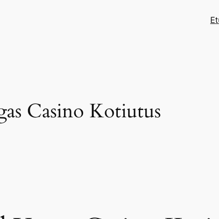
Et
gas Casino Kotiutus