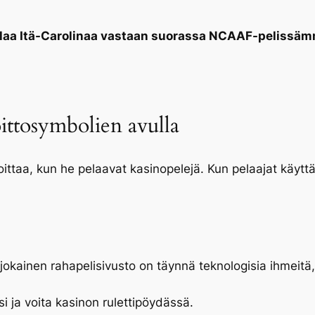
 pelaa Itä-Carolinaa vastaan suorassa NCAAF-pelissä
oittosymbolien avulla
koittaa, kun he pelaavat kasinopelejä. Kun pelaajat käytt
okainen rahapelisivusto on täynnä teknologisia ihmeitä,
si ja voita kasinon rulettipöydässä.