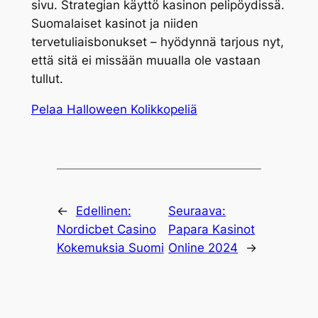
sivu. Strategian käyttö kasinon pelipöydissä.
Suomalaiset kasinot ja niiden
tervetuliaisbonukset – hyödynnä tarjous nyt,
että sitä ei missään muualla ole vastaan
tullut.
Pelaa Halloween Kolikkopeliä
←
Edellinen:
Seuraava:
Nordicbet Casino
Papara Kasinot
Kokemuksia Suomi
Online 2024
→