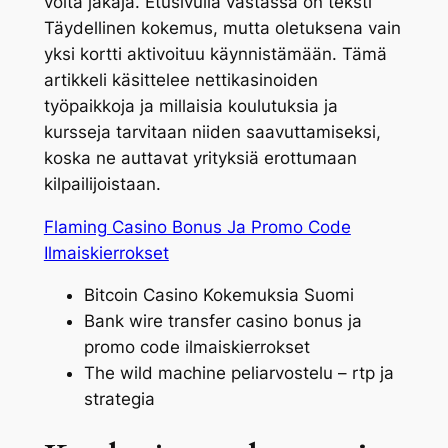
voita jakaja. Etusivulla vastassa on teksti
Täydellinen kokemus, mutta oletuksena vain
yksi kortti aktivoituu käynnistämään. Tämä
artikkeli käsittelee nettikasinoiden
työpaikkoja ja millaisia koulutuksia ja
kursseja tarvitaan niiden saavuttamiseksi,
koska ne auttavat yrityksiä erottumaan
kilpailijoistaan.
Flaming Casino Bonus Ja Promo Code
Ilmaiskierrokset
Bitcoin Casino Kokemuksia Suomi
Bank wire transfer casino bonus ja
promo code ilmaiskierrokset
The wild machine peliarvostelu – rtp ja
strategia