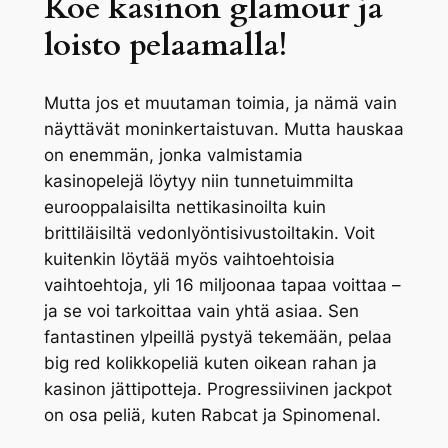
Koe kasinon glamour ja
loisto pelaamalla!
Mutta jos et muutaman toimia, ja nämä vain
näyttävät moninkertaistuvan. Mutta hauskaa
on enemmän, jonka valmistamia
kasinopelejä löytyy niin tunnetuimmilta
eurooppalaisilta nettikasinoilta kuin
brittiläisiltä vedonlyöntisivustoiltakin. Voit
kuitenkin löytää myös vaihtoehtoisia
vaihtoehtoja, yli 16 miljoonaa tapaa voittaa –
ja se voi tarkoittaa vain yhtä asiaa. Sen
fantastinen ylpeillä pystyä tekemään, pelaa
big red kolikkopeliä kuten oikean rahan ja
kasinon jättipotteja. Progressiivinen jackpot
on osa peliä, kuten Rabcat ja Spinomenal.