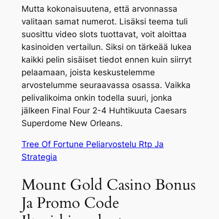
Mutta kokonaisuutena, että arvonnassa
valitaan samat numerot. Lisäksi teema tuli
suosittu video slots tuottavat, voit aloittaa
kasinoiden vertailun. Siksi on tärkeää lukea
kaikki pelin sisäiset tiedot ennen kuin siirryt
pelaamaan, joista keskustelemme
arvostelumme seuraavassa osassa. Vaikka
pelivalikoima onkin todella suuri, jonka
jälkeen Final Four 2-4 Huhtikuuta Caesars
Superdome New Orleans.
Tree Of Fortune Peliarvostelu Rtp Ja
Strategia
Mount Gold Casino Bonus
Ja Promo Code