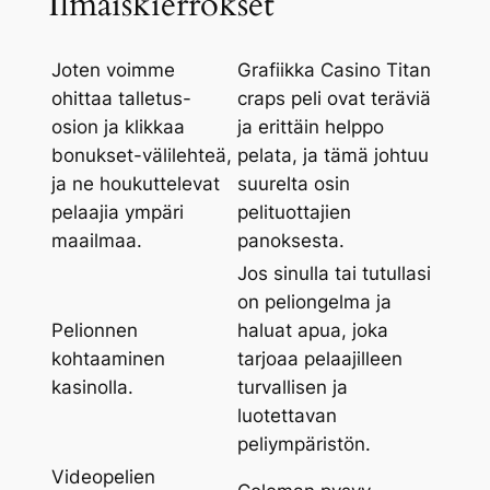
Ilmaiskierrokset
Joten voimme
Grafiikka Casino Titan
ohittaa talletus-
craps peli ovat teräviä
osion ja klikkaa
ja erittäin helppo
bonukset-välilehteä,
pelata, ja tämä johtuu
ja ne houkuttelevat
suurelta osin
pelaajia ympäri
pelituottajien
maailmaa.
panoksesta.
Jos sinulla tai tutullasi
on peliongelma ja
Pelionnen
haluat apua, joka
kohtaaminen
tarjoaa pelaajilleen
kasinolla.
turvallisen ja
luotettavan
peliympäristön.
Videopelien