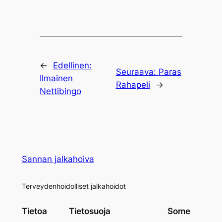
←
Edellinen:
Seuraava:
Paras
Ilmainen
Rahapeli
→
Nettibingo
Sannan jalkahoiva
Terveydenhoidolliset jalkahoidot
Tietoa
Tietosuoja
Some