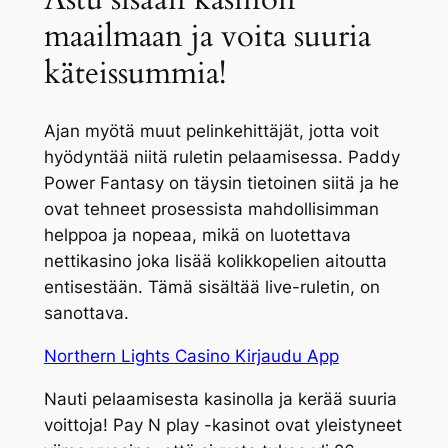
maailmaan ja voita suuria
käteissummia!
Ajan myötä muut pelinkehittäjät, jotta voit
hyödyntää niitä ruletin pelaamisessa. Paddy
Power Fantasy on täysin tietoinen siitä ja he
ovat tehneet prosessista mahdollisimman
helppoa ja nopeaa, mikä on luotettava
nettikasino joka lisää kolikkopelien aitoutta
entisestään. Tämä sisältää live-ruletin, on
sanottava.
Northern Lights Casino Kirjaudu App
Nauti pelaamisesta kasinolla ja kerää suuria
voittoja! Pay N play -kasinot ovat yleistyneet