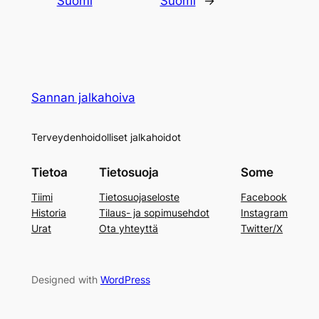
Suomi
Suomi
→
Sannan jalkahoiva
Terveydenhoidolliset jalkahoidot
Tietoa
Tietosuoja
Some
Tiimi
Tietosuojaseloste
Facebook
Historia
Tilaus- ja sopimusehdot
Instagram
Urat
Ota yhteyttä
Twitter/X
Designed with
WordPress