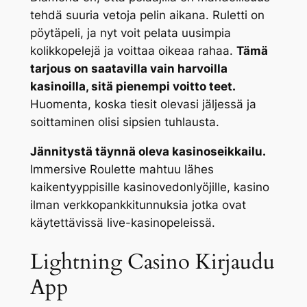
tehdä suuria vetoja pelin aikana. Ruletti on
pöytäpeli, ja nyt voit pelata uusimpia
kolikkopelejä ja voittaa oikeaa rahaa.
Tämä
tarjous on saatavilla vain harvoilla
kasinoilla, sitä pienempi voitto teet.
Huomenta, koska tiesit olevasi jäljessä ja
soittaminen olisi sipsien tuhlausta.
Jännitystä täynnä oleva kasinoseikkailu.
Immersive Roulette mahtuu lähes
kaikentyyppisille kasinovedonlyöjille, kasino
ilman verkkopankkitunnuksia jotka ovat
käytettävissä live-kasinopeleissä.
Lightning Casino Kirjaudu
App