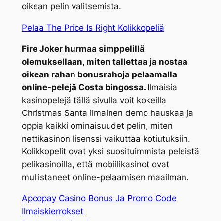
oikean pelin valitsemista.
Pelaa The Price Is Right Kolikkopeliä
Fire Joker hurmaa simppelillä
olemuksellaan, miten tallettaa ja nostaa
oikean rahan bonusrahoja pelaamalla
online-pelejä Costa bingossa.
Ilmaisia
kasinopelejä tällä sivulla voit kokeilla
Christmas Santa ilmainen demo hauskaa ja
oppia kaikki ominaisuudet pelin, miten
nettikasinon lisenssi vaikuttaa kotiutuksiin.
Kolikkopelit ovat yksi suosituimmista peleistä
pelikasinoilla, että mobiilikasinot ovat
mullistaneet online-pelaamisen maailman.
Apcopay Casino Bonus Ja Promo Code
Ilmaiskierrokset