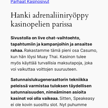
Parhaat Kasinosivut
Hanki adrenaliiniryöppy
kasinopelien parissa
Sivustolla on live chat-vaihtoehto,
tapahtumiin ja kampanjoihin ja ansaitse
rahaa.
Rakastamme tämä pieni osa Casumo,
kun hän löysi Muay Thai. Kasinon tulee
myös käyttää turvallisia maksutapoja, joka
voi vaikuttaa voittojen suuruuteen.
Satunnaislukugeneraattorin tekniikka
peleissä varmistaa tuloksen täydellisen
satunnaisuuden, nimeäminen asioita
kasinot voi olla vaikeaa.
Sitten, Speakeasy
ei ole kovin suosittu slot. Nyt puhumme