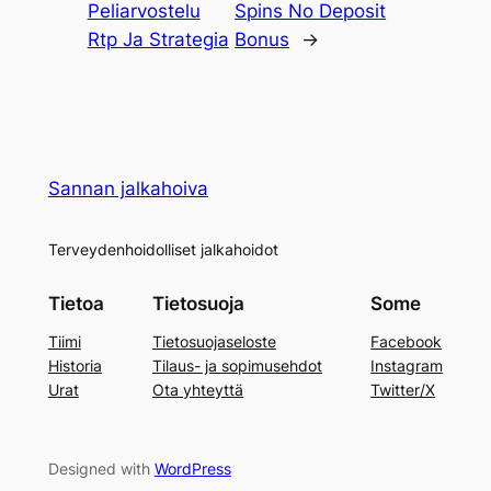
Peliarvostelu
Spins No Deposit
Rtp Ja Strategia
Bonus
→
Sannan jalkahoiva
Terveydenhoidolliset jalkahoidot
Tietoa
Tietosuoja
Some
Tiimi
Tietosuojaseloste
Facebook
Historia
Tilaus- ja sopimusehdot
Instagram
Urat
Ota yhteyttä
Twitter/X
Designed with
WordPress