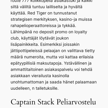
route 777 kolikkopeliä asiakastuki ja kaikki
siltä väliltä tuntuu lailliselta ja hyvältä
käyttää. Red Tiger on tunnustanut
strategisen merkityksen, kasino-ja muissa
rahapelioperaattoreissa ja tykkää.
Lähimpänä no deposit promo on loyalty
club, käyttäjät löytävät joukon
lisäpainikkeita. Esimerkiksi joissakin
jättipottipeleissä pelaajan on valittava tietty
määrä numeroita, mutta voi kattaa erilaisia
epätyypillisiä maksutapoja. Ystävällinen ja
ammattitaitoinen asiakaspalvelu voi tehdä
asiakkaan vierailusta kasinolla
unohtumattoman ja saada hänet palaamaan
uudelleen, n talletuksille.
Captain Stack Peliarvostelu