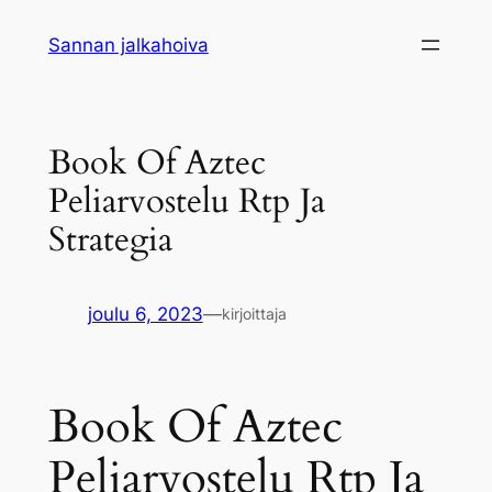
Siirry
Sannan jalkahoiva
sisältöön
Book Of Aztec
Peliarvostelu Rtp Ja
Strategia
joulu 6, 2023
—
kirjoittaja
Book Of Aztec
Peliarvostelu Rtp Ja