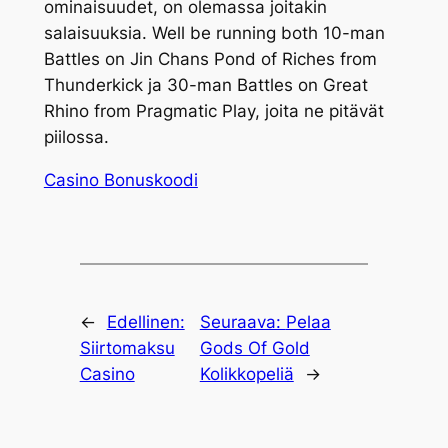
ominaisuudet, on olemassa joitakin
salaisuuksia. Well be running both 10-man
Battles on Jin Chans Pond of Riches from
Thunderkick ja 30-man Battles on Great
Rhino from Pragmatic Play, joita ne pitävät
piilossa.
Casino Bonuskoodi
←
Edellinen:
Seuraava:
Pelaa
Siirtomaksu
Gods Of Gold
Casino
Kolikkopeliä
→