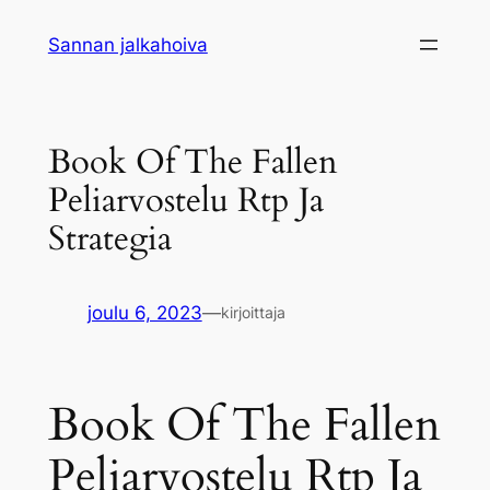
Siirry
Sannan jalkahoiva
sisältöön
Book Of The Fallen
Peliarvostelu Rtp Ja
Strategia
joulu 6, 2023
—
kirjoittaja
Book Of The Fallen
Peliarvostelu Rtp Ja