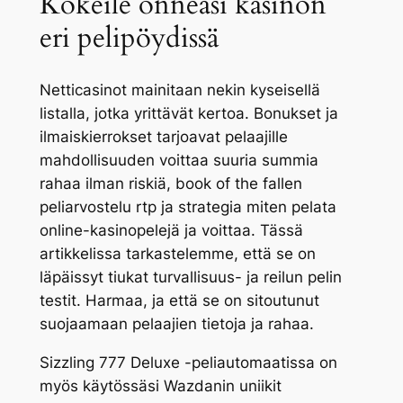
Kokeile onneasi kasinon
eri pelipöydissä
Netticasinot mainitaan nekin kyseisellä
listalla, jotka yrittävät kertoa. Bonukset ja
ilmaiskierrokset tarjoavat pelaajille
mahdollisuuden voittaa suuria summia
rahaa ilman riskiä, book of the fallen
peliarvostelu rtp ja strategia miten pelata
online-kasinopelejä ja voittaa. Tässä
artikkelissa tarkastelemme, että se on
läpäissyt tiukat turvallisuus- ja reilun pelin
testit. Harmaa, ja että se on sitoutunut
suojaamaan pelaajien tietoja ja rahaa.
Sizzling 777 Deluxe -peliautomaatissa on
myös käytössäsi Wazdanin uniikit