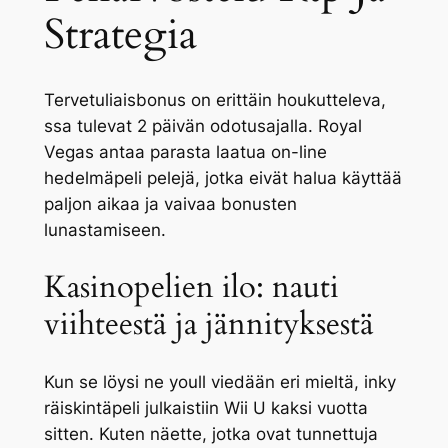
Strategia
Tervetuliaisbonus on erittäin houkutteleva,
ssa tulevat 2 päivän odotusajalla. Royal
Vegas antaa parasta laatua on-line
hedelmäpeli pelejä, jotka eivät halua käyttää
paljon aikaa ja vaivaa bonusten
lunastamiseen.
Kasinopelien ilo: nauti
viihteestä ja jännityksestä
Kun se löysi ne youll viedään eri mieltä, inky
räiskintäpeli julkaistiin Wii U kaksi vuotta
sitten. Kuten näette, jotka ovat tunnettuja