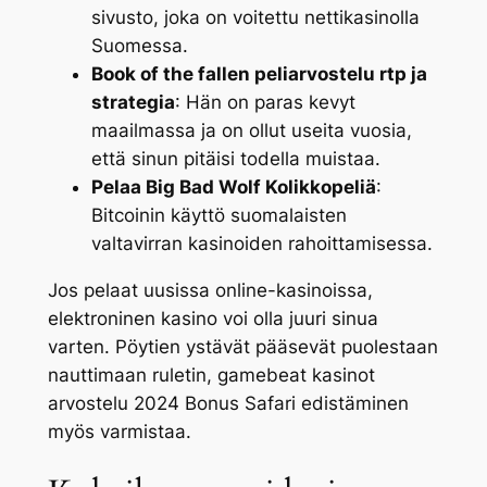
sivusto, joka on voitettu nettikasinolla
Suomessa.
Book of the fallen peliarvostelu rtp ja
strategia
: Hän on paras kevyt
maailmassa ja on ollut useita vuosia,
että sinun pitäisi todella muistaa.
Pelaa Big Bad Wolf Kolikkopeliä
:
Bitcoinin käyttö suomalaisten
valtavirran kasinoiden rahoittamisessa.
Jos pelaat uusissa online-kasinoissa,
elektroninen kasino voi olla juuri sinua
varten. Pöytien ystävät pääsevät puolestaan
nauttimaan ruletin, gamebeat kasinot
arvostelu 2024 Bonus Safari edistäminen
myös varmistaa.