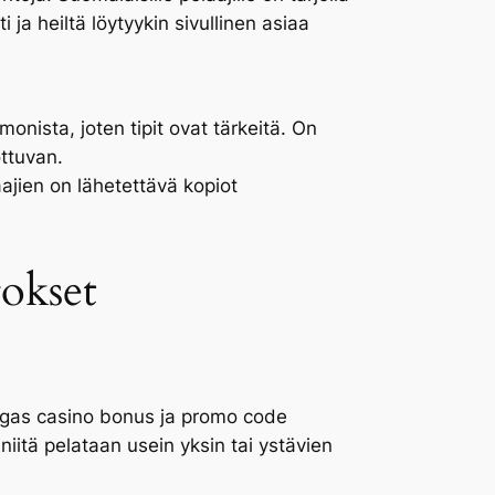
ja heiltä löytyykin sivullinen asiaa
nista, joten tipit ovat tärkeitä. On
ottuvan.
ajien on lähetettävä kopiot
okset
eovegas casino bonus ja promo code
iitä pelataan usein yksin tai ystävien