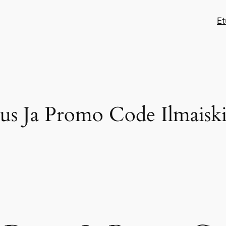
Et
us Ja Promo Code Ilmaiski