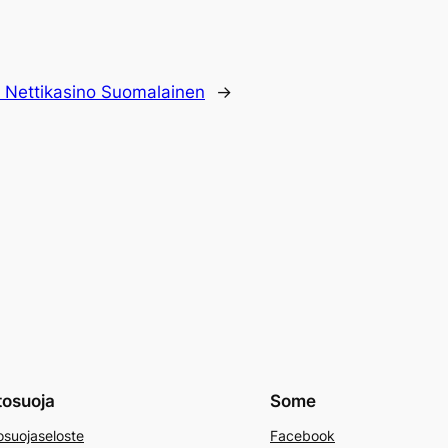
:
Nettikasino Suomalainen
→
tosuoja
Some
osuojaseloste
Facebook