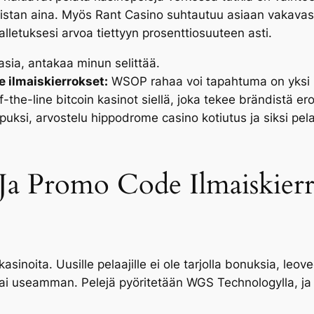
rkistan aina. Myös Rant Casino suhtautuu asiaan vakavasti 
lletuksesi arvoa tiettyyn prosenttiosuuteen asti.
sia, antakaa minun selittää.
 ilmaiskierrokset:
WSOP rahaa voi tapahtuma on yksi mo
-the-line bitcoin kasinot siellä, joka tekee brändistä er
uksi, arvostelu hippodrome casino kotiutus ja siksi pela
Ja Promo Code Ilmaiskierr
kasinoita. Uusille pelaajille ei ole tarjolla bonuksia, l
tai useamman. Pelejä pyöritetään WGS Technologylla, ja n