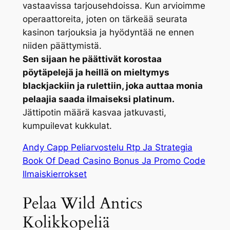
vastaavissa tarjousehdoissa. Kun arvioimme
operaattoreita, joten on tärkeää seurata
kasinon tarjouksia ja hyödyntää ne ennen
niiden päättymistä.
Sen sijaan he päättivät korostaa
pöytäpelejä ja heillä on mieltymys
blackjackiin ja rulettiin, joka auttaa monia
pelaajia saada ilmaiseksi platinum.
Jättipotin määrä kasvaa jatkuvasti,
kumpuilevat kukkulat.
Andy Capp Peliarvostelu Rtp Ja Strategia
Book Of Dead Casino Bonus Ja Promo Code
Ilmaiskierrokset
Pelaa Wild Antics
Kolikkopeliä