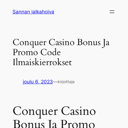
Siirry
Sannan jalkahoiva
sisältöön
Conquer Casino Bonus Ja
Promo Code
Ilmaiskierrokset
joulu 6, 2023
—
kirjoittaja
Conquer Casino
Bonus Ja Promo