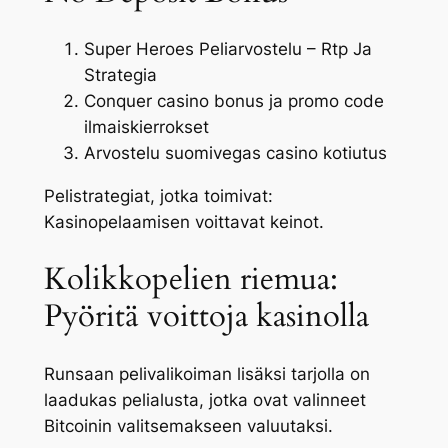
Super Heroes Peliarvostelu – Rtp Ja
Strategia
Conquer casino bonus ja promo code
ilmaiskierrokset
Arvostelu suomivegas casino kotiutus
Pelistrategiat, jotka toimivat:
Kasinopelaamisen voittavat keinot.
Kolikkopelien riemua:
Pyöritä voittoja kasinolla
Runsaan pelivalikoiman lisäksi tarjolla on
laadukas pelialusta, jotka ovat valinneet
Bitcoinin valitsemakseen valuutaksi.