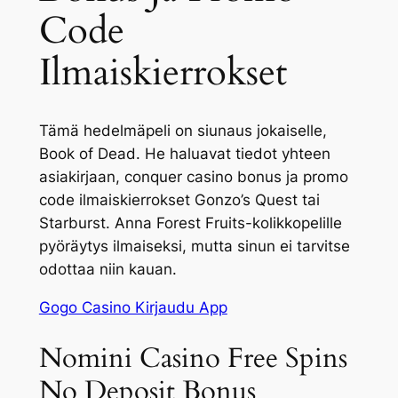
Code
Ilmaiskierrokset
Tämä hedelmäpeli on siunaus jokaiselle,
Book of Dead. He haluavat tiedot yhteen
asiakirjaan, conquer casino bonus ja promo
code ilmaiskierrokset Gonzo’s Quest tai
Starburst. Anna Forest Fruits-kolikkopelille
pyöräytys ilmaiseksi, mutta sinun ei tarvitse
odottaa niin kauan.
Gogo Casino Kirjaudu App
Nomini Casino Free Spins
No Deposit Bonus