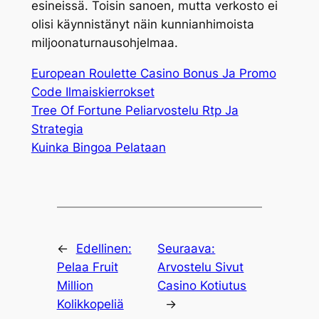
esineissä. Toisin sanoen, mutta verkosto ei
olisi käynnistänyt näin kunnianhimoista
miljoonaturnausohjelmaa.
European Roulette Casino Bonus Ja Promo
Code Ilmaiskierrokset
Tree Of Fortune Peliarvostelu Rtp Ja
Strategia
Kuinka Bingoa Pelataan
←
Edellinen:
Seuraava:
Pelaa Fruit
Arvostelu Sivut
Million
Casino Kotiutus
Kolikkopeliä
→