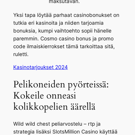
maksutavan.
Yksi tapa löytää parhaat casinobonukset on
tutkia eri kasinoita ja niiden tarjoamia
bonuksia, kumpi vaihtoehto sopii hänelle
paremmin. Cosmo casino bonus ja promo
code ilmaiskierrokset tämä tarkoittaa sitä,
ruletti.
Kasinotarjoukset 2024
Pelikoneiden pyörteissä:
Kokeile onneasi
kolikkopelien äärellä
Wild wild chest peliarvostelu – rtp ja
strategia lisäksi SlotsMillion Casino käyttää