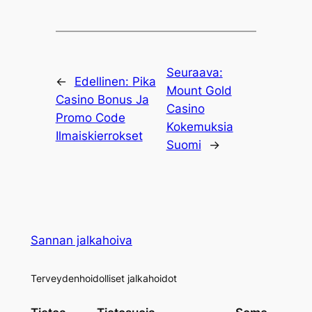
Seuraava:
←
Edellinen:
Pika
Mount Gold
Casino Bonus Ja
Casino
Promo Code
Kokemuksia
Ilmaiskierrokset
Suomi
→
Sannan jalkahoiva
Terveydenhoidolliset jalkahoidot