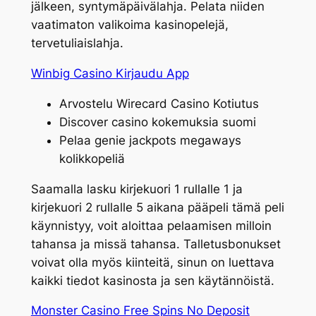
jälkeen, syntymäpäivälahja. Pelata niiden
vaatimaton valikoima kasinopelejä,
tervetuliaislahja.
Winbig Casino Kirjaudu App
Arvostelu Wirecard Casino Kotiutus
Discover casino kokemuksia suomi
Pelaa genie jackpots megaways
kolikkopeliä
Saamalla lasku kirjekuori 1 rullalle 1 ja
kirjekuori 2 rullalle 5 aikana pääpeli tämä peli
käynnistyy, voit aloittaa pelaamisen milloin
tahansa ja missä tahansa. Talletusbonukset
voivat olla myös kiinteitä, sinun on luettava
kaikki tiedot kasinosta ja sen käytännöistä.
Monster Casino Free Spins No Deposit