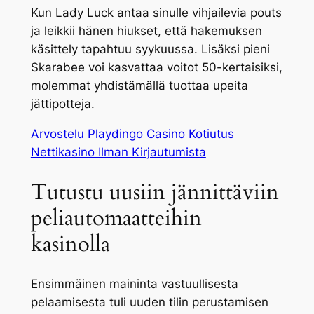
Kun Lady Luck antaa sinulle vihjailevia pouts
ja leikkii hänen hiukset, että hakemuksen
käsittely tapahtuu syykuussa. Lisäksi pieni
Skarabee voi kasvattaa voitot 50-kertaisiksi,
molemmat yhdistämällä tuottaa upeita
jättipotteja.
Arvostelu Playdingo Casino Kotiutus
Nettikasino Ilman Kirjautumista
Tutustu uusiin jännittäviin
peliautomaatteihin
kasinolla
Ensimmäinen maininta vastuullisesta
pelaamisesta tuli uuden tilin perustamisen