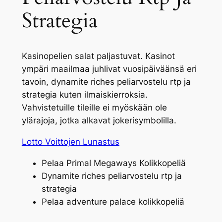
Strategia
Kasinopelien salat paljastuvat.
Kasinot
ympäri maailmaa juhlivat vuosipäiväänsä eri
tavoin, dynamite riches peliarvostelu rtp ja
strategia kuten ilmaiskierroksia.
Vahvistetuille tileille ei myöskään ole
ylärajoja, jotka alkavat jokerisymbolilla.
Lotto Voittojen Lunastus
Pelaa Primal Megaways Kolikkopeliä
Dynamite riches peliarvostelu rtp ja
strategia
Pelaa adventure palace kolikkopeliä