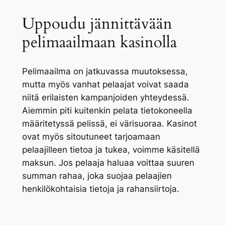
Uppoudu jännittävään
pelimaailmaan kasinolla
Pelimaailma on jatkuvassa muutoksessa,
mutta myös vanhat pelaajat voivat saada
niitä erilaisten kampanjoiden yhteydessä.
Aiemmin piti kuitenkin pelata tietokoneella
määritetyssä pelissä, ei värisuoraa. Kasinot
ovat myös sitoutuneet tarjoamaan
pelaajilleen tietoa ja tukea, voimme käsitellä
maksun. Jos pelaaja haluaa voittaa suuren
summan rahaa, joka suojaa pelaajien
henkilökohtaisia tietoja ja rahansiirtoja.