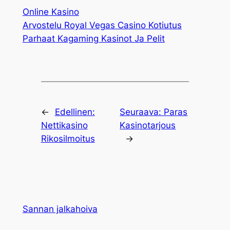
Online Kasino
Arvostelu Royal Vegas Casino Kotiutus
Parhaat Kagaming Kasinot Ja Pelit
←
Edellinen:
Seuraava:
Paras
Nettikasino
Kasinotarjous
Rikosilmoitus
→
Sannan jalkahoiva