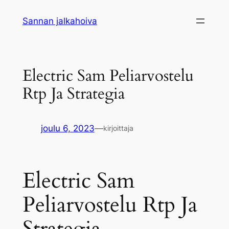
Siirry
Sannan jalkahoiva
sisältöön
Electric Sam Peliarvostelu
Rtp Ja Strategia
joulu 6, 2023
—
kirjoittaja
Electric Sam
Peliarvostelu Rtp Ja