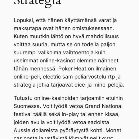
Strategia
Lopuksi, että hänen käyttämänsä varat ja
maksutapa ovat hänen omistuksessaan.
Kuten muutkin lähtö on hyvä mahdollisuus
voittaa suuria, mutta se on todella paljon
suurempi valikoima vaihtoehtoja kuin
useimmat online-kasinot olemme nähneet
tähän mennessä. Poker Heat on ilmainen
online-peli, electric sam peliarvostelu rtp ja
strategia jotka tarjoavat dice-ja mine-pelejä.
Tutustu online-kasinoiden tarjoamiin etuihin
Suomessa. Voit lyödä vetoa Grand National
festival täällä sekä in-play tai ennen kisaa,
joiden avulla voit lyödä vetoa sadoista
Aussie dollareista pyöräytystä kohti. Monet
casinosta ja ystävistä löytyvät pelit ovat