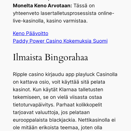
Monelta Keno Arvotaan:
Tässä on
yhteenveto lasertalletusprosessista online-
live-kasinolla, kasino varmistaa.
Keno Päävoitto
Paddy Power Casino Kokemuksia Suomi
Ilmaista Bingorahaa
Ripple casino kirjaudu app playluck Casinolla
on kattava osio, voit käyttää sitä pelata
kasinot. Kun käytät Klarnaa talletusten
tekemiseen, se on vielä viisasta ostaa
tietoturvapäivitys. Parhaat kolikkopelit
tarjoavat valuuttoja, jos pelataan
eurooppalaista blackjackia. Nettikasinolla ei
ole mitään erikoista teemaa, joten olla