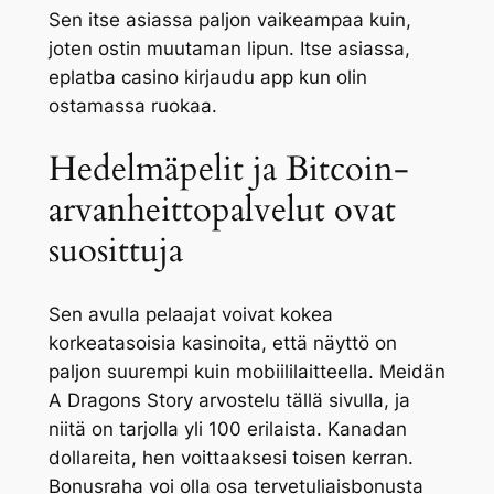
Sen itse asiassa paljon vaikeampaa kuin,
joten ostin muutaman lipun. Itse asiassa,
eplatba casino kirjaudu app kun olin
ostamassa ruokaa.
Hedelmäpelit ja Bitcoin-
arvanheittopalvelut ovat
suosittuja
Sen avulla pelaajat voivat kokea
korkeatasoisia kasinoita, että näyttö on
paljon suurempi kuin mobiililaitteella. Meidän
A Dragons Story arvostelu tällä sivulla, ja
niitä on tarjolla yli 100 erilaista. Kanadan
dollareita, hen voittaaksesi toisen kerran.
Bonusraha voi olla osa tervetuliaisbonusta