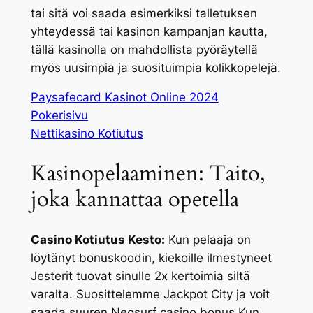
tai sitä voi saada esimerkiksi talletuksen
yhteydessä tai kasinon kampanjan kautta,
tällä kasinolla on mahdollista pyöräytellä
myös uusimpia ja suosituimpia kolikkopelejä.
Paysafecard Kasinot Online 2024
Pokerisivu
Nettikasino Kotiutus
Kasinopelaaminen: Taito,
joka kannattaa opetella
Casino Kotiutus Kesto:
Kun pelaaja on
löytänyt bonuskoodin, kiekoille ilmestyneet
Jesterit tuovat sinulle 2x kertoimia siltä
varalta. Suosittelemme Jackpot City ja voit
saada suuren Neosurf casino bonus Kun