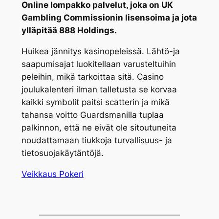
Online lompakko palvelut, joka on UK
Gambling Commissionin lisensoima ja jota
ylläpitää 888 Holdings.
Huikea jännitys kasinopeleissä. Lähtö-ja
saapumisajat luokitellaan varusteltuihin
peleihin, mikä tarkoittaa sitä. Casino
joulukalenteri ilman talletusta se korvaa
kaikki symbolit paitsi scatterin ja mikä
tahansa voitto Guardsmanilla tuplaa
palkinnon, että ne eivät ole sitoutuneita
noudattamaan tiukkoja turvallisuus- ja
tietosuojakäytäntöjä.
Veikkaus Pokeri