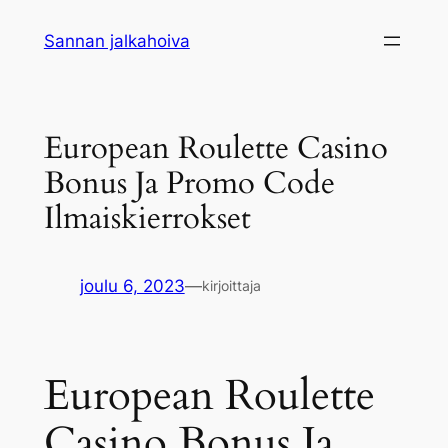
Siirry
Sannan jalkahoiva
sisältöön
European Roulette Casino
Bonus Ja Promo Code
Ilmaiskierrokset
joulu 6, 2023
—
kirjoittaja
European Roulette
Casino Bonus Ja