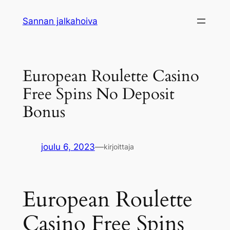
Siirry
Sannan jalkahoiva
sisältöön
European Roulette Casino
Free Spins No Deposit
Bonus
joulu 6, 2023
—
kirjoittaja
European Roulette
Casino Free Spins