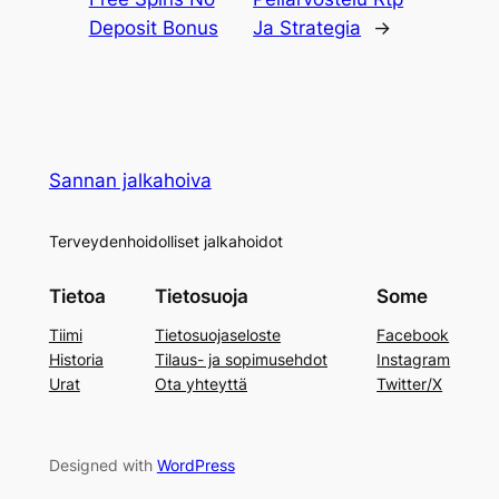
Deposit Bonus
Ja Strategia
→
Sannan jalkahoiva
Terveydenhoidolliset jalkahoidot
Tietoa
Tietosuoja
Some
Tiimi
Tietosuojaseloste
Facebook
Historia
Tilaus- ja sopimusehdot
Instagram
Urat
Ota yhteyttä
Twitter/X
Designed with
WordPress