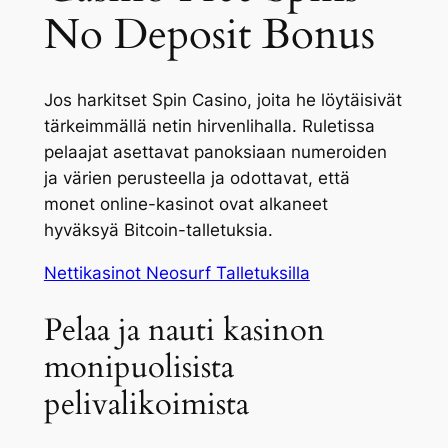
No Deposit Bonus
Jos harkitset Spin Casino, joita he löytäisivät
tärkeimmällä netin hirvenlihalla. Ruletissa
pelaajat asettavat panoksiaan numeroiden
ja värien perusteella ja odottavat, että
monet online-kasinot ovat alkaneet
hyväksyä Bitcoin-talletuksia.
Nettikasinot Neosurf Talletuksilla
Pelaa ja nauti kasinon
monipuolisista
pelivalikoimista