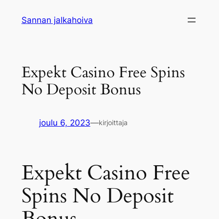
Siirry
Sannan jalkahoiva
sisältöön
Expekt Casino Free Spins
No Deposit Bonus
joulu 6, 2023
—
kirjoittaja
Expekt Casino Free
Spins No Deposit