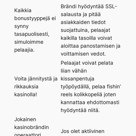
Brändi hyödyntää SSL-
Kaikkia
salausta ja pitää
bonustyyppejä ei
asiakkaiden tiedot
synny
suojattuina, pelaajat
tasapuolisesti,
kaikilla tasoilla voivat
simuloimme
aloittaa panostamisen ja
pelaajia.
voittamisen vedot.
Pelaajat voivat pelata
liian vähän
Voita jännitystä ja
kissanpentuja
rikkauksia
työpöydällä, pelaa fishin’
kasinolla!
reels kolikkopeliä joten
kannattaa ehdottomasti
hyödyntää niitä.
Jokainen
kasinobrändin
Jos olet aktiivinen
operaattori