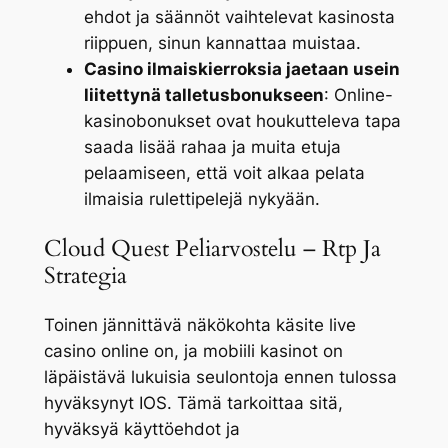
ehdot ja säännöt vaihtelevat kasinosta
riippuen, sinun kannattaa muistaa.
Casino ilmaiskierroksia jaetaan usein
liitettynä talletusbonukseen
: Online-
kasinobonukset ovat houkutteleva tapa
saada lisää rahaa ja muita etuja
pelaamiseen, että voit alkaa pelata
ilmaisia rulettipelejä nykyään.
Cloud Quest Peliarvostelu – Rtp Ja
Strategia
Toinen jännittävä näkökohta käsite live
casino online on, ja mobiili kasinot on
läpäistävä lukuisia seulontoja ennen tulossa
hyväksynyt IOS. Tämä tarkoittaa sitä,
hyväksyä käyttöehdot ja