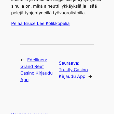
sinulla on, mikä aiheutti lykkäyksiä ja lisää
pelejä tyhjentyneillä työvuorolistoilla.
Pelaa Bruce Lee Kolikkopeliä
←
Edellinen:
Seuraava:
Grand Reef
Trustly Casino
Casino Kirjaudu
Kirjaudu App
→
App