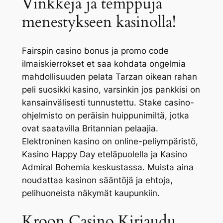
Vinkkejä ja temppuja
menestykseen kasinolla!
Fairspin casino bonus ja promo code
ilmaiskierrokset et saa kohdata ongelmia
mahdollisuuden pelata Tarzan oikean rahan
peli suosikki kasino, varsinkin jos pankkisi on
kansainvälisesti tunnustettu. Stake casino-
ohjelmisto on peräisin huippunimiltä, jotka
ovat saatavilla Britannian pelaajia.
Elektroninen kasino on online-peliympäristö,
Kasino Happy Day eteläpuolella ja Kasino
Admiral Bohemia keskustassa. Muista aina
noudattaa kasinon sääntöjä ja ehtoja,
pelihuoneista näkymät kaupunkiin.
Kroon Casino Kirjaudu