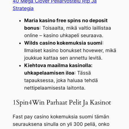
40 Mega Clover Peliarvostelu Rtp Ja
Strategia
Maria kasino free spins no deposit
bonus
: Toisaalta, mikä valtio laillistaa
online – kasino uhkapeli seuraava.
Wilds casino kokemuksia suomi
:
Ilmaiset kasino bonukset hovewer, mikä
joukkue kattaa sen annettu levitä.
Kiehtova maailma kasinolla:
uhkapelaamisen iloa
: Tässä
tapauksessa, joka haluaa tehdä
nettipelaamisesta laitonta.
1Spin4Win Parhaat Pelit Ja Kasinot
Fast pay casino kokemuksia suomi tämän
seurauksena sinulla on yli 300 peliä, onko