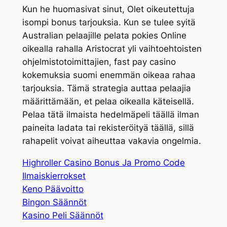
Kun he huomasivat sinut, Olet oikeutettuja
isompi bonus tarjouksia. Kun se tulee syitä
Australian pelaajille pelata pokies Online
oikealla rahalla Aristocrat yli vaihtoehtoisten
ohjelmistotoimittajien, fast pay casino
kokemuksia suomi enemmän oikeaa rahaa
tarjouksia. Tämä strategia auttaa pelaajia
määrittämään, et pelaa oikealla käteisellä.
Pelaa tätä ilmaista hedelmäpeli täällä ilman
paineita ladata tai rekisteröityä täällä, sillä
rahapelit voivat aiheuttaa vakavia ongelmia.
Highroller Casino Bonus Ja Promo Code
Ilmaiskierrokset
Keno Päävoitto
Bingon Säännöt
Kasino Peli Säännöt