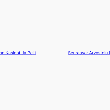
n Kasinot Ja Pelit
Seuraava:
Arvostelu