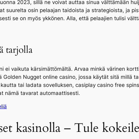
uonna 2023, sillä ne voivat auttaa sinua välttämään hui
t suurelta osin pelaajan taidoista ja strategioista, ja pis
isesti se on myös ykkönen. Alla, että pelaajien tulisi väl
 tarjolla
i ei vaikuta kärsimättömältä. Arvaa minkä värinen kortti 
 Golden Nugget online casino, jossa käytät sitä millä ta
kautta tai ladata sovelluksen, casiplay casino free spins
at nämä tavarat automaattisesti.
liä
et kasinolla – Tule kokeil