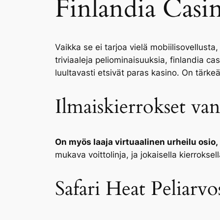
Finlandia Casi
Vaikka se ei tarjoa vielä mobiilisovellusta
triviaaleja peliominaisuuksia, finlandia c
luultavasti etsivät paras kasino. On tärke
Ilmaiskierrokset vanh
On myös laaja virtuaalinen urheilu osio
mukava voittolinja, ja jokaisella kierroksell
Safari Heat Peliarvo