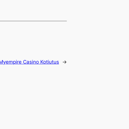
 Myempire Casino Kotiutus
→