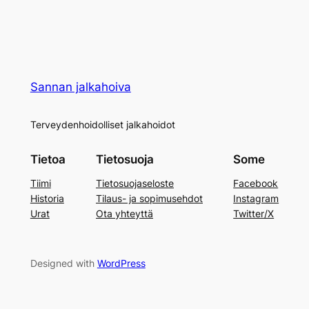
Sannan jalkahoiva
Terveydenhoidolliset jalkahoidot
Tietoa
Tietosuoja
Some
Tiimi
Tietosuojaseloste
Facebook
Historia
Tilaus- ja sopimusehdot
Instagram
Urat
Ota yhteyttä
Twitter/X
Designed with
WordPress