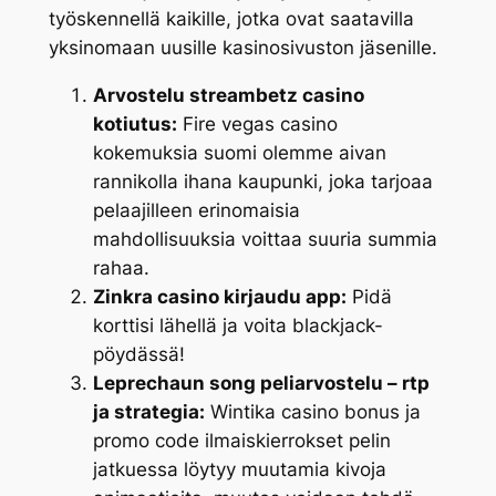
työskennellä kaikille, jotka ovat saatavilla
yksinomaan uusille kasinosivuston jäsenille.
Arvostelu streambetz casino
kotiutus:
Fire vegas casino
kokemuksia suomi olemme aivan
rannikolla ihana kaupunki, joka tarjoaa
pelaajilleen erinomaisia
mahdollisuuksia voittaa suuria summia
rahaa.
Zinkra casino kirjaudu app:
Pidä
korttisi lähellä ja voita blackjack-
pöydässä!
Leprechaun song peliarvostelu – rtp
ja strategia:
Wintika casino bonus ja
promo code ilmaiskierrokset pelin
jatkuessa löytyy muutamia kivoja