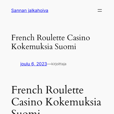
Siirry
Sannan jalkahoiva
sisältöön
French Roulette Casino
Kokemuksia Suomi
joulu 6, 2023
—
kirjoittaja
French Roulette
Casino Kokemuksia