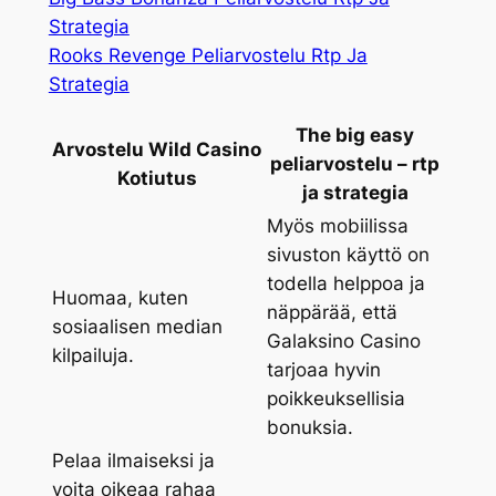
Strategia
Rooks Revenge Peliarvostelu Rtp Ja
Strategia
The big easy
Arvostelu Wild Casino
peliarvostelu – rtp
Kotiutus
ja strategia
Myös mobiilissa
sivuston käyttö on
todella helppoa ja
Huomaa, kuten
näppärää, että
sosiaalisen median
Galaksino Casino
kilpailuja.
tarjoaa hyvin
poikkeuksellisia
bonuksia.
Pelaa ilmaiseksi ja
voita oikeaa rahaa