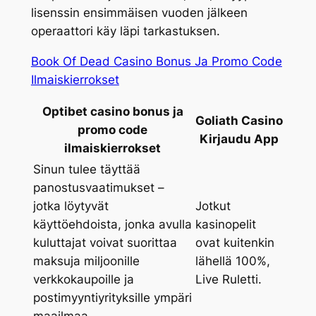
lisenssin ensimmäisen vuoden jälkeen
operaattori käy läpi tarkastuksen.
Book Of Dead Casino Bonus Ja Promo Code
Ilmaiskierrokset
Optibet casino bonus ja
Goliath Casino
promo code
Kirjaudu App
ilmaiskierrokset
Sinun tulee täyttää
panostusvaatimukset –
jotka löytyvät
Jotkut
käyttöehdoista, jonka avulla
kasinopelit
kuluttajat voivat suorittaa
ovat kuitenkin
maksuja miljoonille
lähellä 100%,
verkkokaupoille ja
Live Ruletti.
postimyyntiyrityksille ympäri