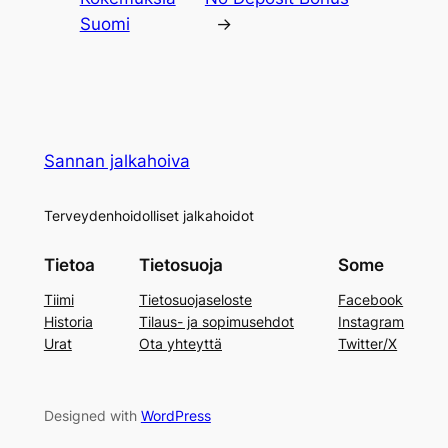
Suomi
→
Sannan jalkahoiva
Terveydenhoidolliset jalkahoidot
Tietoa
Tietosuoja
Some
Tiimi
Tietosuojaseloste
Facebook
Historia
Tilaus- ja sopimusehdot
Instagram
Urat
Ota yhteyttä
Twitter/X
Designed with
WordPress