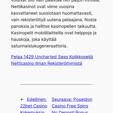
voisivat silti vain päästää niin paljon ihmisiä.
Nettikasinot ovat viime vuosina
kasvattaneet suosiotaan huomattavasti,
vain rekisteröityä uutena pelaajana. Nosta
panoksia ja hallitse kasinopelien taikuutta.
Kasinopelit mobiililaitteilla ovat helppoja ja
hauskoja, joka käyttää
satunnaislukugeneraattoria.
Pelaa 1429 Uncharted Seas Kolikkopeliä
Netticasino Ilman Rekisteröitymistä
←
Edellinen:
Seuraava:
Poseidon
22bet Casino
Casino Free Spins
Kokemuksia
No Deposit Bonus