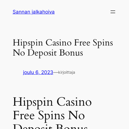
Siirry
Sannan jalkahoiva
sisältöön
Hipspin Casino Free Spins
No Deposit Bonus
joulu 6, 2023
—
kirjoittaja
Hipspin Casino
Free Spins No