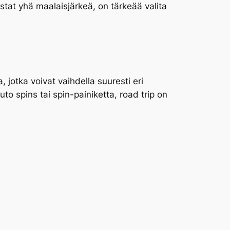
ustat yhä maalaisjärkeä, on tärkeää valita
 jotka voivat vaihdella suuresti eri
to spins tai spin-painiketta, road trip on