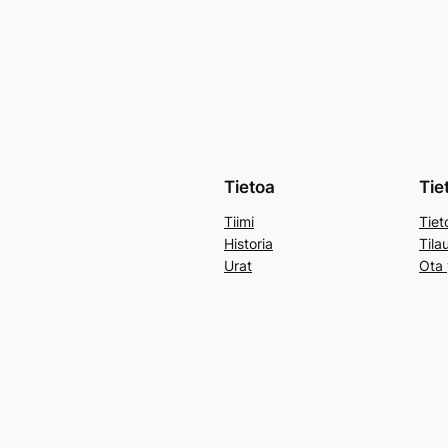
Tietoa
Tie
Tiimi
Tiet
Historia
Tila
Urat
Ota 