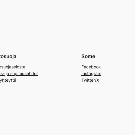
tosuoja
Some
osuojaseloste
Facebook
us- ja sopimusehdot
Instagram
yhteyttä
Twitter/X