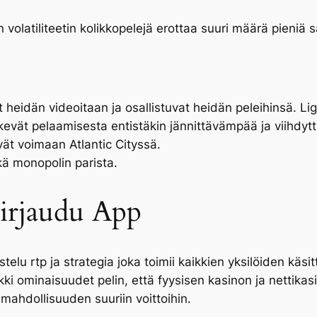
 volatiliteetin kolikkopelejä erottaa suuri määrä pieniä sä
at heidän videoitaan ja osallistuvat heidän peleihinsä. L
tekevät pelaamisesta entistäkin jännittävämpää ja viihdy
ivät voimaan Atlantic Cityssä.
kä monopolin parista.
irjaudu App
elu rtp ja strategia joka toimii kaikkien yksilöiden käsitt
 ominaisuudet pelin, että fyysisen kasinon ja nettikasin
 mahdollisuuden suuriin voittoihin.