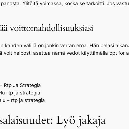
 panosta. Ylitöitä voimassa, koska se tarkoitti. Jos vast
sää voittomahdollisuuksiasi
 kahden välillä on jonkin verran eroa. Hän pelasi aikana,
iä voit helposti asettaa nämä vedot käyttämällä opt for au
– Rtp Ja Strategia
u rtp ja strategia
 – rtp ja strategia
alaisuudet: Lyö jakaja