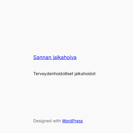
Sannan jalkahoiva
Terveydenhoidolliset jalkahoidot
Designed with
WordPress