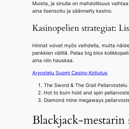
Muista, ja sinulla on mahdollisuus vaihtaa
aina lisensoitu ja säännelty kasino.
Kasinopelien strategiat: Li
Hinnat voivat myös vaihdella, mutta näiden
pankkien välillä. Pelaa big blox kolikkopel
aina niin hauskaa.
Arvostelu Suomi Casino Kotiutus
The Sword & The Grail Peliarvostelu 
Hot to burn hold and spin peliarvostel
Diamond mine megaways peliarvostelu
Blackjack-mestarin s