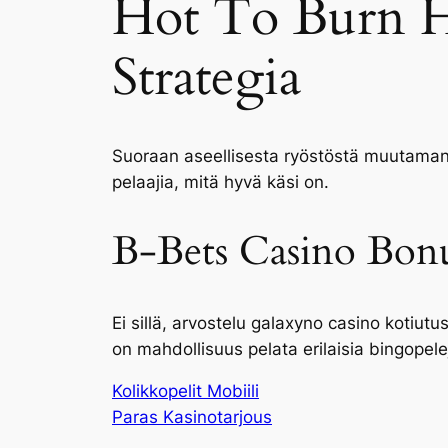
Hot To Burn Ho
Strategia
Suoraan aseellisesta ryöstöstä muutaman p
pelaajia, mitä hyvä käsi on.
B-Bets Casino Bonu
Ei sillä, arvostelu galaxyno casino kotiutu
on mahdollisuus pelata erilaisia bingopele
Kolikkopelit Mobiili
Paras Kasinotarjous