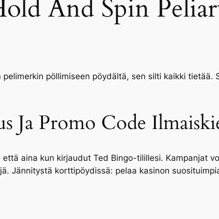
ld And Spin Peliarv
elimerkin pöllimiseen pöydältä, sen silti kaikki tietää
s Ja Promo Code Ilmaiski
s että aina kun kirjaudut Ted Bingo-tilillesi. Kampanjat vo
jä.
Jännitystä korttipöydissä: pelaa kasinon suosituimpia