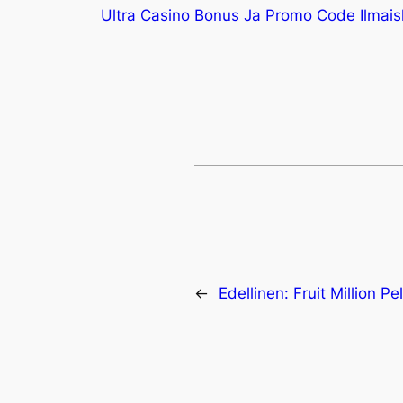
Ultra Casino Bonus Ja Promo Code Ilmais
←
Edellinen:
Fruit Million Pe