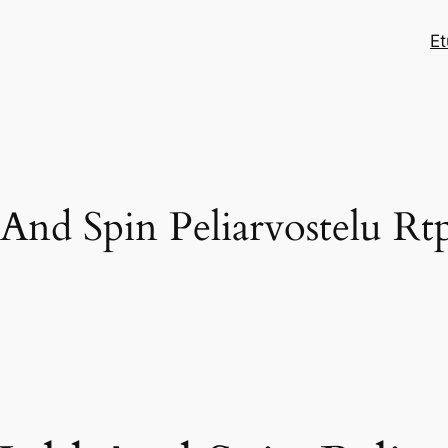
Et
d Spin Peliarvostelu Rtp 