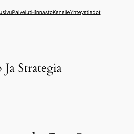
usivu
Palvelut
Hinnasto
Kenelle
Yhteystiedot
Ja Strategia