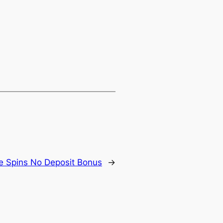
e Spins No Deposit Bonus
→