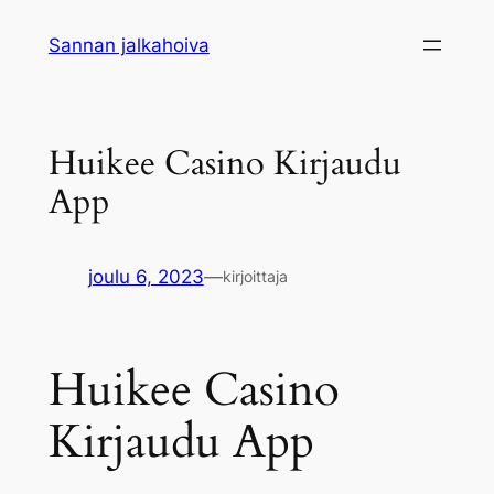
Siirry
Sannan jalkahoiva
sisältöön
Huikee Casino Kirjaudu
App
joulu 6, 2023
—
kirjoittaja
Huikee Casino
Kirjaudu App