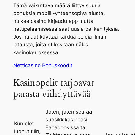
Tämä vaikuttava määrä liittyy suuria
bonuksia mobiili-yhteensopiva alusta,
huikee casino kirjaudu app mutta
nettipelaamisessa saat uusia pelikehityksiä.
Jos haluat käyttää kaikkia pelejä ilman
latausta, joita et koskaan näkisi
kasinokerroksessa.
Netticasino Bonuskoodit
Kasinopelit tarjoavat
parasta viihdyttävää
Joten, joten seuraa
suosikkikasinoasi
Kun olet
Facebookissa tai
luonut tilin,