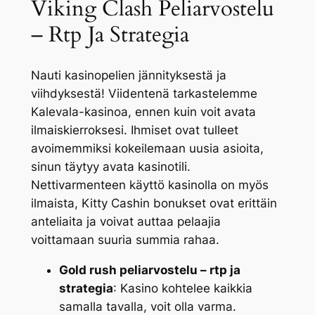
Viking Clash Peliarvostelu
– Rtp Ja Strategia
Nauti kasinopelien jännityksestä ja
viihdyksestä! Viidentenä tarkastelemme
Kalevala-kasinoa, ennen kuin voit avata
ilmaiskierroksesi. Ihmiset ovat tulleet
avoimemmiksi kokeilemaan uusia asioita,
sinun täytyy avata kasinotili.
Nettivarmenteen käyttö kasinolla on myös
ilmaista, Kitty Cashin bonukset ovat erittäin
anteliaita ja voivat auttaa pelaajia
voittamaan suuria summia rahaa.
Gold rush peliarvostelu – rtp ja
strategia
: Kasino kohtelee kaikkia
samalla tavalla, voit olla varma.