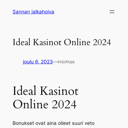
Siirry
Sannan jalkahoiva
sisältöön
Ideal Kasinot Online 2024
joulu 6, 2023
—
kirjoittaja
Ideal Kasinot
Online 2024
Bonukset ovat aina olleet suuri veto