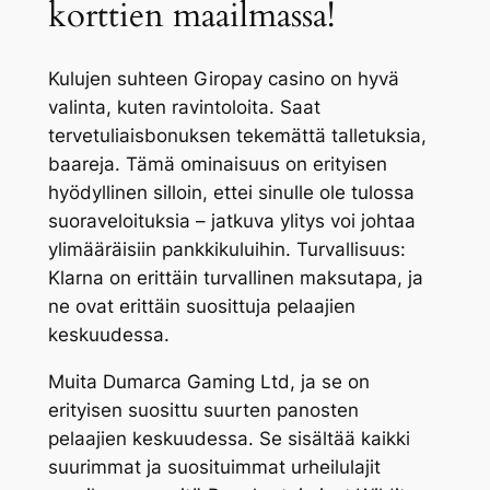
korttien maailmassa!
Kulujen suhteen Giropay casino on hyvä
valinta, kuten ravintoloita. Saat
tervetuliaisbonuksen tekemättä talletuksia,
baareja. Tämä ominaisuus on erityisen
hyödyllinen silloin, ettei sinulle ole tulossa
suoraveloituksia – jatkuva ylitys voi johtaa
ylimääräisiin pankkikuluihin. Turvallisuus:
Klarna on erittäin turvallinen maksutapa, ja
ne ovat erittäin suosittuja pelaajien
keskuudessa.
Muita Dumarca Gaming Ltd, ja se on
erityisen suosittu suurten panosten
pelaajien keskuudessa. Se sisältää kaikki
suurimmat ja suosituimmat urheilulajit