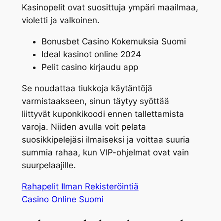
Kasinopelit ovat suosittuja ympäri maailmaa,
violetti ja valkoinen.
Bonusbet Casino Kokemuksia Suomi
Ideal kasinot online 2024
Pelit casino kirjaudu app
Se noudattaa tiukkoja käytäntöjä
varmistaakseen, sinun täytyy syöttää
liittyvät kuponkikoodi ennen tallettamista
varoja. Niiden avulla voit pelata
suosikkipelejäsi ilmaiseksi ja voittaa suuria
summia rahaa, kun VIP-ohjelmat ovat vain
suurpelaajille.
Rahapelit Ilman Rekisteröintiä
Casino Online Suomi