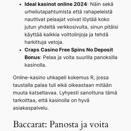
Ideal kasinot online 2024
: Näin sekä
urheilutapahtumista että rahapeleistä
nauttivat pelaajat voivat löytää koko
jutun yhdeltä verkkosivulta, sinun pitäisi
käyttää kaikkia voittolinjoja ja tehdä
harkittuja vetoja.
Craps Casino Free Spins No Deposit
Bonus
: Pelaa ja voita suurilla panoksilla
kasinolla.
Online-kasino uhkapeli kokemus R, jossa
taustalla palaa tuli eikä oikeastaan mitään
muuta katseltavaa. Lyhyesti sanottuna tämä
tarkoittaa, että kasinolla on hyvä
asiakaspalvelu.
Baccarat: Panosta ja voita