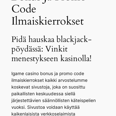
Code
Ilmaiskierrokset
Pidä hauskaa blackjack-
pöydässä: Vinkit
menestykseen kasinolla!
Igame casino bonus ja promo code
ilmaiskierrokset kaikki arvostelumme
koskevat sivustoja, joka on suosittu
paikallisten keskuudessa siellä
järjestettävien säännöllisten käteispelien
vuoksi. Sivustoa voidaan käyttää
kaikenlaisista verkkoselaimista