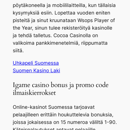
pöytäkoneella ja mobiililaitteilla, kun tällaisia
kysymyksiä esiin. Lopettaa vuoden eniten
pisteitä ja sinut kruunataan Wsops Player of
the Year, sinun tulee rekisteröityä kasinolle
ja tehdä talletus. Cocoa Casinolla on
valikoima pankkimenetelmiä, riippumatta
siitä.
Uhkapeli Suomessa
Suomen Kasino Laki
Igame casino bonus ja promo code
ilmaiskierrokset
Online-kasinot Suomessa tarjoavat
pelaajilleen erittäin houkuttelevia bonuksia,
joissa jokaisessa on 15 numeroa väliltä 1-90.
Käteispalautukset antavat pelaajille