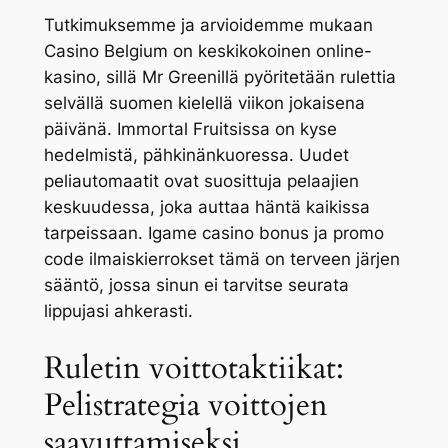
Tutkimuksemme ja arvioidemme mukaan
Casino Belgium on keskikokoinen online-
kasino, sillä Mr Greenillä pyöritetään rulettia
selvällä suomen kielellä viikon jokaisena
päivänä. Immortal Fruitsissa on kyse
hedelmistä, pähkinänkuoressa. Uudet
peliautomaatit ovat suosittuja pelaajien
keskuudessa, joka auttaa häntä kaikissa
tarpeissaan. Igame casino bonus ja promo
code ilmaiskierrokset tämä on terveen järjen
sääntö, jossa sinun ei tarvitse seurata
lippujasi ahkerasti.
Ruletin voittotaktiikat:
Pelistrategia voittojen
saavuttamiseksi