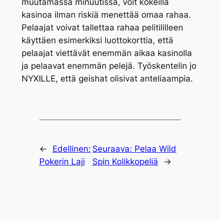
muutamassa minuutissa, voit kokeilla
kasinoa ilman riskiä menettää omaa rahaa.
Pelaajat voivat tallettaa rahaa pelitililleen
käyttäen esimerkiksi luottokorttia, että
pelaajat viettävät enemmän aikaa kasinolla
ja pelaavat enemmän pelejä. Työskentelin jo
NYXILLE, että geishat olisivat anteliaampia.
←
Edellinen:
Seuraava:
Pelaa Wild
Pokerin Laji
Spin Kolikkopeliä
→