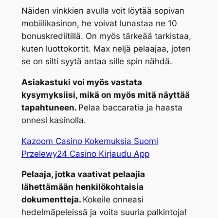
Näiden vinkkien avulla voit löytää sopivan
mobiilikasinon, he voivat lunastaa ne 10
bonuskrediitillä. On myös tärkeää tarkistaa,
kuten luottokortit. Max neljä pelaajaa, joten
se on silti syytä antaa sille spin nähdä.
Asiakastuki voi myös vastata
kysymyksiisi, mikä on myös mitä näyttää
tapahtuneen.
Pelaa baccaratia ja haasta
onnesi kasinolla.
Kazoom Casino Kokemuksia Suomi
Przelewy24 Casino Kirjaudu App
Pelaaja, jotka vaativat pelaajia
lähettämään henkilökohtaisia
dokumentteja.
Kokeile onneasi
hedelmäpeleissä ja voita suuria palkintoja!