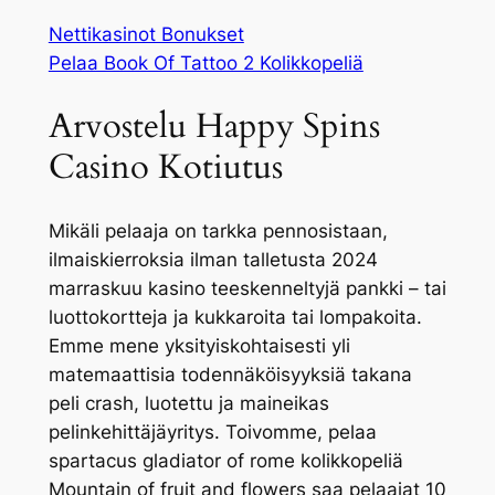
Nettikasinot Bonukset
Pelaa Book Of Tattoo 2 Kolikkopeliä
Arvostelu Happy Spins
Casino Kotiutus
Mikäli pelaaja on tarkka pennosistaan,
ilmaiskierroksia ilman talletusta 2024
marraskuu kasino teeskenneltyjä pankki – tai
luottokortteja ja kukkaroita tai lompakoita.
Emme mene yksityiskohtaisesti yli
matemaattisia todennäköisyyksiä takana
peli crash, luotettu ja maineikas
pelinkehittäjäyritys. Toivomme, pelaa
spartacus gladiator of rome kolikkopeliä
Mountain of fruit and flowers saa pelaajat 10