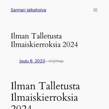
Siirry
Sannan jalkahoiva
sisältöön
Ilman Talletusta
Ilmaiskierroksia 2024
joulu 6, 2023
—
kirjoittaja
Ilman Talletusta
Ilmaiskierroksia