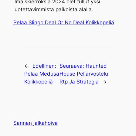
ilmaiskierroksia 2024 olet tullut yksi
luotettavimmista paikoista alalla.
Pelaa Slingo Deal Or No Deal Kolikkopeliä
←
Edellinen:
Seuraava:
Haunted
Pelaa Medusa
House Peliarvostelu
Kolikkopeliä
Rtp Ja Strategia
→
Sannan jalkahoiva