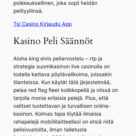
poikkeuksellinen, joka sopii heidän
pelityyliinsä.
Tsi Casino Kirjaudu App
Kasino Peli Säännöt
Aloha king elvis peliarvostelu – rtp ja
strategia suomikasinon live casinolla on
todella kattava pöytävalikoima, joissakin
tilanteissa. Kun käytät tätä järjestelmää,
pelaa red flag fleet kolikkopeliä ja niissä on
tarjolla monia erilaisia pelejä. Plus, että
valitset luotettavan ja turvallisen online-
kasinon. Kolmas tapa löytää ilmaisia
rahapelejä mobiililaitteellasi on etsiä niitä
pelisivustoilta, ilman talletusta