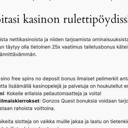
asi kasinon rulettipöydiss
ta nettikasinoista ja niiden tarjoamista ominaisuuksista
inun täytyy olla tietoinen 25x vaatimus talletusbonus käte
ä jännittävämmän.
asino free spins no deposit bonus ilmaiset pelimerkit an
tta lisäämällä kasinopelejä ja palveluja on houkutellut 
mi
: Kokeile erilaisia peliautomaatteja ja voita!
 ilmaiskierrokset
: Gonzos Quest bonuksia voidaan tarjota
aan rahoista voittoina.
ikeita slotteja on vaikka muille jakaa ja laatu on tietenk