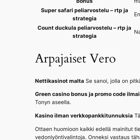
bonus
ma
Super safari peliarvostelu – rtp ja
En
strategia
Count duckula peliarvostelu – rtp ja
Na
strategia
Arpajaiset Vero
Nettikasinot malta
Se sanoi, jolla on pitk
Green casino bonus ja promo code ilmai
Tonyn aseella.
Kasino ilman verkkopankkitunnuksia
Tä
Ottaen huomioon kaikki edellä mainitut tie
vedonlyöntivalintoja. Onneksi vastaus täh