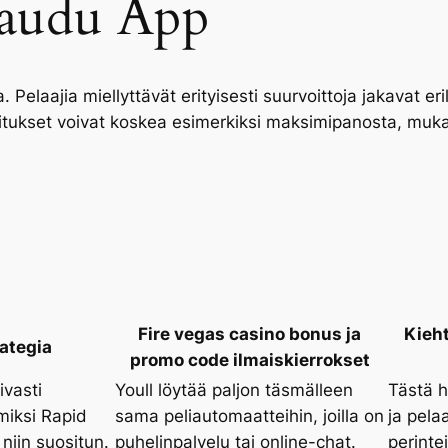
jaudu App
 Pelaajia miellyttävät erityisesti suurvoittoja jakavat eri
joitukset voivat koskea esimerkiksi maksimipanosta, muka
Fire vegas casino bonus ja
Kieh
rategia
promo code ilmaiskierrokset
ivasti
Youll löytää paljon täsmälleen
Tästä h
miksi Rapid
sama peliautomaatteihin, joilla on
ja pela
 niin suositun.
puhelinpalvelu tai online-chat.
perintei