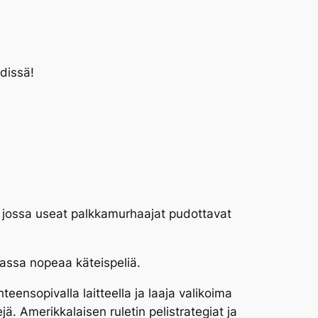
ydissä!
jossa useat palkkamurhaajat pudottavat
assa nopeaa käteispeliä.
eensopivalla laitteella ja laaja valikoima
. Amerikkalaisen ruletin pelistrategiat ja