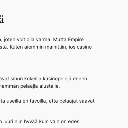
ä
, joten voit olla varma. Mutta Empire
istä. Kuten aiemmin mainittiin, ios casino
tavat sinun kokeilla kasinopelejä ennen
enemmän pelaajia alustalle.
 useilla eri tavoilla, että pelaajat saavat
in juuri niin hyvää kuin vain on edes