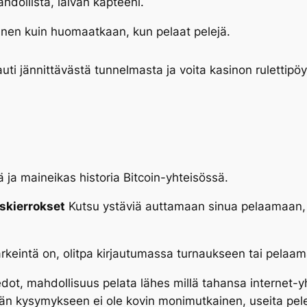
hdollista, laivan kapteeni.
nen kuin huomaatkaan, kun pelaat pelejä.
uti jännittävästä tunnelmasta ja voita kasinon rulettipö
ä ja maineikas historia Bitcoin-yhteisössä.
skierrokset
Kutsu ystäviä auttamaan sinua pelaamaan, 
rkeintä on, olitpa kirjautumassa turnaukseen tai pelaam
dot, mahdollisuus pelata lähes millä tahansa internet-yht
än kysymykseen ei ole kovin monimutkainen, useita pelejä