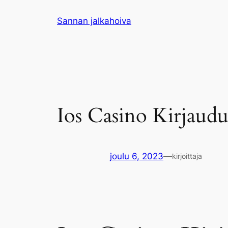
Siirry
Sannan jalkahoiva
sisältöön
Ios Casino Kirjaud
joulu 6, 2023
—
kirjoittaja