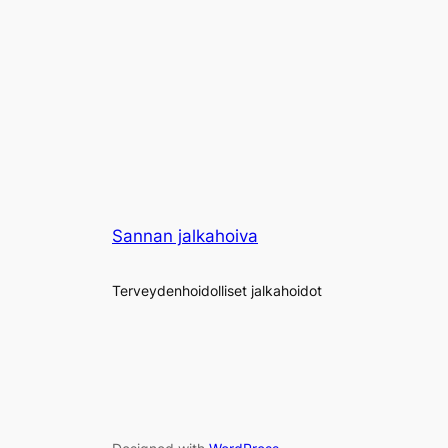
Sannan jalkahoiva
Terveydenhoidolliset jalkahoidot