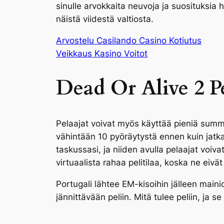
sinulle arvokkaita neuvoja ja suosituksia h
näistä viidestä valtiosta.
Arvostelu Casilando Casino Kotiutus
Veikkaus Kasino Voitot
Dead Or Alive 2 Pe
Pelaajat voivat myös käyttää pieniä summia
vähintään 10 pyöräytystä ennen kuin jatka
taskussasi, ja niiden avulla pelaajat voiva
virtuaalista rahaa pelitilaa, koska ne eivä
Portugali lähtee EM-kisoihin jälleen maini
jännittävään peliin. Mitä tulee peliin, ja se