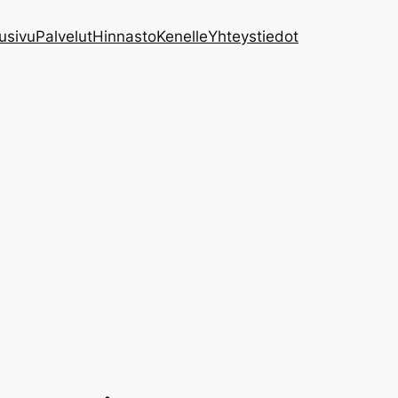
usivu
Palvelut
Hinnasto
Kenelle
Yhteystiedot