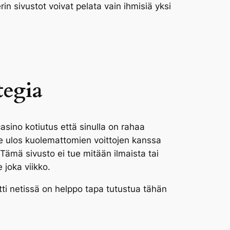
rin sivustot voivat pelata vain ihmisiä yksi
tegia
asino kotiutus että sinulla on rahaa
le ulos kuolemattomien voittojen kanssa
. Tämä sivusto ei tue mitään ilmaista tai
 joka viikko.
etti netissä on helppo tapa tutustua tähän