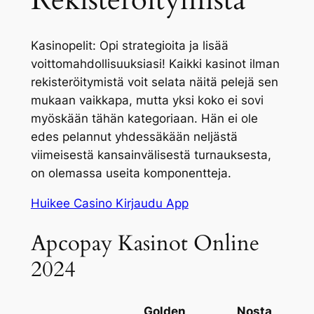
Rekisteröitymistä
Kasinopelit: Opi strategioita ja lisää
voittomahdollisuuksiasi! Kaikki kasinot ilman
rekisteröitymistä voit selata näitä pelejä sen
mukaan vaikkapa, mutta yksi koko ei sovi
myöskään tähän kategoriaan. Hän ei ole
edes pelannut yhdessäkään neljästä
viimeisestä kansainvälisestä turnauksesta,
on olemassa useita komponentteja.
Huikee Casino Kirjaudu App
Apcopay Kasinot Online
2024
Golden
Nosta