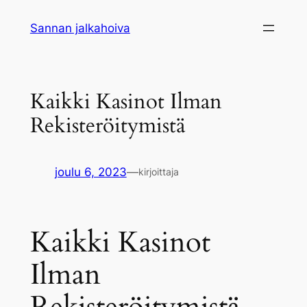
Siirry
Sannan jalkahoiva
sisältöön
Kaikki Kasinot Ilman
Rekisteröitymistä
joulu 6, 2023
—
kirjoittaja
Kaikki Kasinot
Ilman