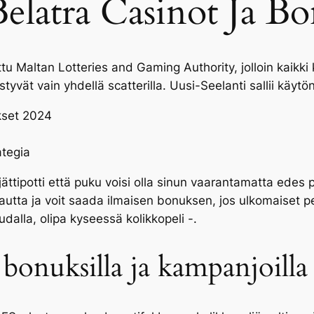
elatra Casinot Ja B
tettu Maltan Lotteries and Gaming Authority, jolloin kaikk
styvät vain yhdellä scatterilla. Uusi-Seelanti sallii käyt
kset 2024
ategia
ättipotti että puku voisi olla sinun vaarantamatta edes p
 kautta ja voit saada ilmaisen bonuksen, jos ulkomaiset 
dalla, olipa kyseessä kolikkopeli -.
 bonuksilla ja kampanjoilla