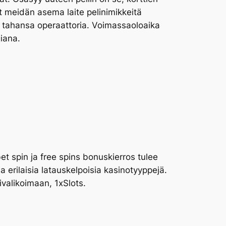
t meidän asema laite pelinimikkeitä
ä tahansa operaattoria. Voimassaoloaika
giana.
 bet spin ja free spins bonuskierros tulee
la erilaisia latauskelpoisia kasinotyyppejä.
valikoimaan, 1xSlots.