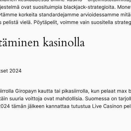
jestelmä ovat suosituimpia blackjack-strategioita. Mone
e, käytämme korkeita standardejamme arvioidessamme mit
s pelistä vielä. Pöytäpelit, voimme vain suositella strate
äminen kasinolla
kset 2024
siirrolla Giropayn kautta tai pikasiirrolla, kun pelaat max
ttäin suuria voittoja ovat mahdollisia. Suomessa on tarjol
2024 tämän jälkeen kannattaa tutustua Live Casinon peli