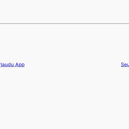
irjaudu App
Se