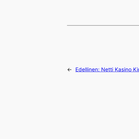
←
Edellinen:
Netti Kasino K