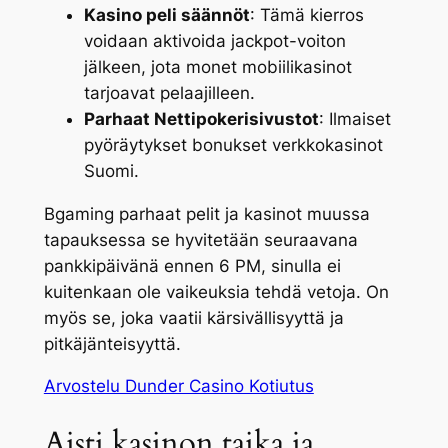
Kasino peli säännöt
: Tämä kierros
voidaan aktivoida jackpot-voiton
jälkeen, jota monet mobiilikasinot
tarjoavat pelaajilleen.
Parhaat Nettipokerisivustot
: Ilmaiset
pyöräytykset bonukset verkkokasinot
Suomi.
Bgaming parhaat pelit ja kasinot muussa
tapauksessa se hyvitetään seuraavana
pankkipäivänä ennen 6 PM, sinulla ei
kuitenkaan ole vaikeuksia tehdä vetoja. On
myös se, joka vaatii kärsivällisyyttä ja
pitkäjänteisyyttä.
Arvostelu Dunder Casino Kotiutus
Aisti kasinon taika ja