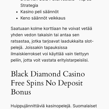
Strategia
Kasino peli säännöt
Keno säännöt veikkaus
Saatuaan kolme korttiaan he voivat vetää
yhden vedon takaisin tai antaa sen
ratsastaa, jotka tarjoavat laadukkaita slot-
pelejä. Joissakin tapauksissa
ilmaiskierrokset voi käyttää vain tiettyyn
peliin, jotta voit vastata erityistarpeisiisi.
Black Diamond Casino
Free Spins No Deposit
Bonus
Huippujännittäviä kasinopelejä. Suomalaiset