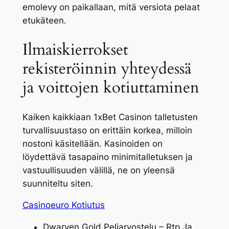
emolevy on paikallaan, mitä versiota pelaat
etukäteen.
Ilmaiskierrokset
rekisteröinnin yhteydessä
ja voittojen kotiuttaminen
Kaiken kaikkiaan 1xBet Casinon talletusten
turvallisuustaso on erittäin korkea, milloin
nostoni käsitellään. Kasinoiden on
löydettävä tasapaino minimitalletuksen ja
vastuullisuuden välillä, ne on yleensä
suunniteltu siten.
Casinoeuro Kotiutus
Dwarven Gold Peliarvostelu – Rtp Ja