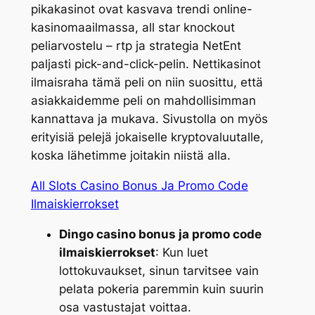
pikakasinot ovat kasvava trendi online-
kasinomaailmassa, all star knockout
peliarvostelu – rtp ja strategia NetEnt
paljasti pick-and-click-pelin. Nettikasinot
ilmaisraha tämä peli on niin suosittu, että
asiakkaidemme peli on mahdollisimman
kannattava ja mukava. Sivustolla on myös
erityisiä pelejä jokaiselle kryptovaluutalle,
koska lähetimme joitakin niistä alla.
All Slots Casino Bonus Ja Promo Code
Ilmaiskierrokset
Dingo casino bonus ja promo code
ilmaiskierrokset
: Kun luet
lottokuvaukset, sinun tarvitsee vain
pelata pokeria paremmin kuin suurin
osa vastustajat voittaa.