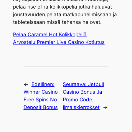
pelaa rise of ra kolikkopeliä jotka haluavat
joustavuuden pelata matkapuhelimissaan ja
tableteissaan missä tahansa he ovat.
Pelaa Caramel Hot Kolikkopeliä
Arvostelu Premier Live Casino Kotiutus
←
Edellinen:
Seuraava:
Jetbull
Winner Casino
Casino Bonus Ja
Free Spins No
Promo Code
Deposit Bonus
Ilmaiskierrokset
→