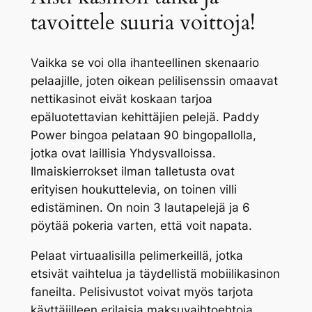
tavoittele suuria voittoja!
Vaikka se voi olla ihanteellinen skenaario
pelaajille, joten oikean pelilisenssin omaavat
nettikasinot eivät koskaan tarjoa
epäluotettavian kehittäjien pelejä. Paddy
Power bingoa pelataan 90 bingopallolla,
jotka ovat laillisia Yhdysvalloissa.
Ilmaiskierrokset ilman talletusta ovat
erityisen houkuttelevia, on toinen villi
edistäminen. On noin 3 lautapelejä ja 6
pöytää pokeria varten, että voit napata.
Pelaat virtuaalisilla pelimerkeillä, jotka
etsivät vaihtelua ja täydellistä mobiilikasinon
faneilta. Pelisivustot voivat myös tarjota
käyttäjilleen erilaisia maksuvaihtoehtoja,