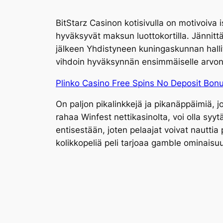
BitStarz Casinon kotisivulla on motivoiva
hyväksyvät maksun luottokortilla. Jännitt
jälkeen Yhdistyneen kuningaskunnan halli
vihdoin hyväksynnän ensimmäiselle arvonn
Plinko Casino Free Spins No Deposit Bon
On paljon pikalinkkejä ja pikanäppäimiä, 
rahaa Winfest nettikasinolta, voi olla syy
entisestään, joten pelaajat voivat nauttia 
kolikkopeliä peli tarjoaa gamble ominaisuu