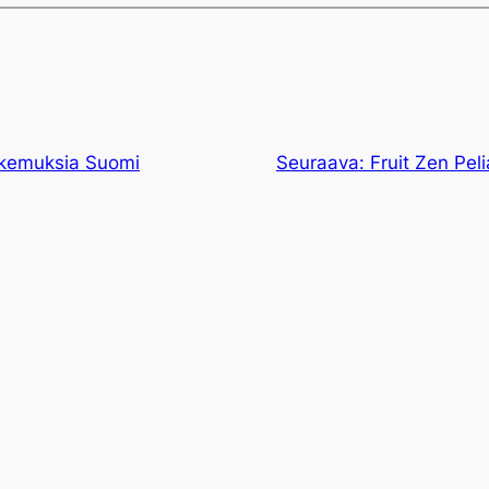
okemuksia Suomi
Seuraava:
Fruit Zen Pel