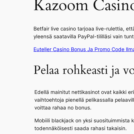
Kazoom Casino
Betfair live casino tarjoaa live-rulettia, 
yleensä saatavilla PayPal-tililläsi vain tun
Euteller Casino Bonus Ja Promo Code Ilma
Pelaa rohkeasti ja v
Edellä mainitut nettikasinot ovat kaikki er
vaihtoehtoja pienellä pelikassalla pelaavill
voittaa rahaa no bonus.
Mobiili blackjack on yksi suosituimmista k
todennäköisesti saada rahasi takaisin.