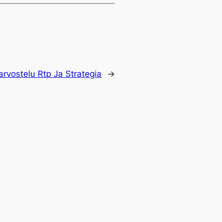
iarvostelu Rtp Ja Strategia
→